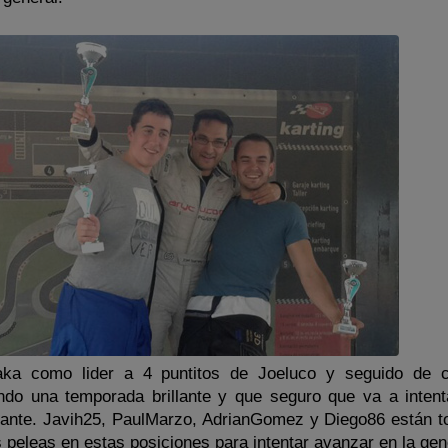
aka como lider a 4 puntitos de Joeluco y seguido de 
do una temporada brillante y que seguro que va a intent
alante. Javih25, PaulMarzo, AdrianGomez y Diego86 están 
 peleas en estas posiciones para intentar avanzar en la gen