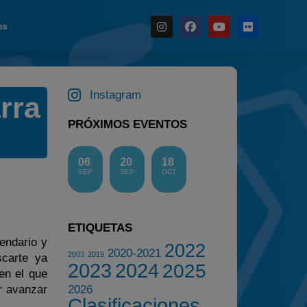
es
Noticias
Instagram
rra
Calendario
Temporada 2026
PRÓXIMOS EVENTOS
Carreras finalizadas
06
20
18
Campeonato
SEP
SEP
OCT
Temporada 2026
Temporadas anteriores
ETIQUETAS
2020-2021
lendario y
2022
2022
2020-2021
2003
2019
scarte ya
2023
2024
2025
2023
en el que
r avanzar
2026
2024
Clasificaciones