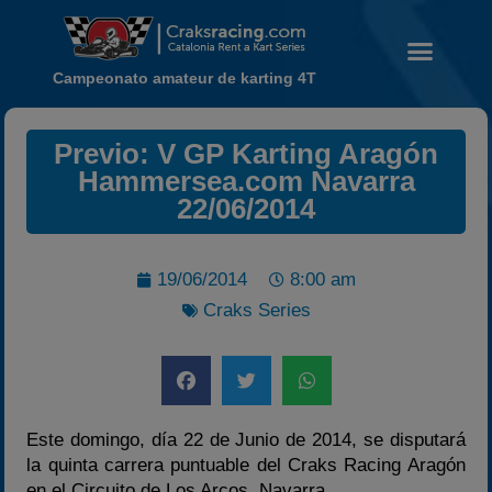
Campeonato amateur de karting 4T
Previo: V GP Karting Aragón
Hammersea.com Navarra
Noticias
22/06/2014
Calendario
Temporada 2026
19/06/2014
8:00 am
Carreras finalizadas
Craks Series
Campeonato
Temporada 2026
Temporadas anteriores
Este domingo, día 22 de Junio de 2014, se disputará
2020-2021
la quinta carrera puntuable del Craks Racing Aragón
2022
en el Circuito de Los Arcos, Navarra.