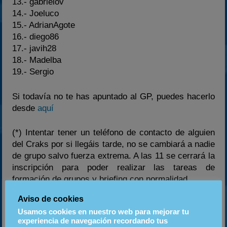
13.- gabrielov
14.- Joeluco
15.- AdrianAgote
16.- diego86
17.- javih28
18.- Madelba
19.- Sergio
Si todavía no te has apuntado al GP, puedes hacerlo
desde
aquí
(*) Intentar tener un teléfono de contacto de alguien
del Craks por si llegáis tarde, no se cambiará a nadie
de grupo salvo fuerza extrema. A las 11 se cerrará la
inscripción para poder realizar las tareas de
formación de grupos y briefing con normalidad.
Aviso de cookies
HORARIO
Usamos cookies en nuestro web para mejorar tu
experiencia de navegación recordando tus