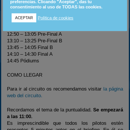
11:00 – 11:30 Cobro del GP (*)
preferencias. Clicando "Aceptar", das tu
11:30 – 11:45 Formación de grupos
consentimiento al uso de TODAS las cookies.
11:45 – 12:00 Briefing
Política de cookies
ACEPTAR
12:00 – 12:15 Crono A
12:20 – 12:35 Crono B
12:50 – 13:05 Pre-Final A
13:10 – 13:25 Pre-Final B
13:45 – 14:05 Final B
14:10 – 14:30 Final A
14:45 Pódiums
COMO LLEGAR
Para ir al circuito os recomendamos visitar
la página
web del circuito.
Recordamos el tema de la puntualidad.
Se empezará
a las 11:00.
Es imprescindible que todos los pilotos estén
presentes 5 minutos antes en el briefing. En él se