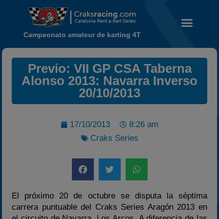
Campeonato amateur de karting 4T
Previo: VII GP CSA Taberna
Alonso 2013: Navarra Inverso
Noticias
20/10/2013
Calendario
Temporada 2026
17/10/2013
8:26 am
Carreras finalizadas
Craks Series
Campeonato
Temporada 2026
Temporadas anteriores
2020-2021
El próximo 20 de octubre se disputa la séptima
2022
carrera puntuable del Craks Series Aragón 2013 en
el circuito de Navarra, Los Arcos. A diferencia de las