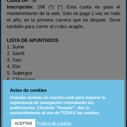
Cuota GP:
5€
Inscripción:
10€ (*) (*) Esta cuota es para el
mantenimiento de la web. Solo se paga 1 vez en todo
el año, en la primera carrera que se dispute. Sirve
también para correr el craks aragón.
LISTA DE APUNTADOS
1. Suine
2. Sam9
3. Xavi
4. Eloi
5. Supergus
6. CManzano
7. Fenix
Aviso de cookies
8. Maverick
Usamos cookies en nuestro web para mejorar tu
9. Lumbry
experiencia de navegación recordando tus
10. Crash-man
preferencias. Clicando "Aceptar", das tu
11. Tucho
consentimiento al uso de TODAS las cookies.
12. Axel
Política de cookies
ACEPTAR
13. Powers