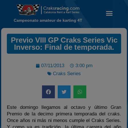
Campeonato amateur de karting 4T
Previo VIII GP Craks Series Vic
Noticias
Inverso: Final de temporada.
Calendario
Temporada 2026
07/11/2013
3:00 pm
Carreras finalizadas
Craks Series
Campeonato
Temporada 2026
Temporadas anteriores
2020-2021
Este domingo llegamos al octavo y último Gran
2022
Premio de la decimo primera temporada del craks.
Once años ni más ni menos cumple el Craks Series.
2023
Y como ya es tradición, la última carrera del año