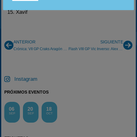
14. MjChin
15. Xavif
ANTERIOR
SIGUIENTE
Crónica: VII GP Craks Aragón Taberna Alonso Navarra 20/10/2013
Flash VIII GP Vic Inverso: Alex gana en la última.
Instagram
PRÓXIMOS EVENTOS
06
20
18
SEP
SEP
OCT