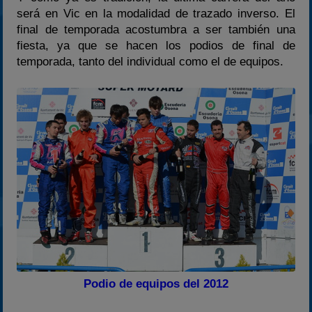
2024
será en Vic en la modalidad de trazado inverso. El
final de temporada acostumbra a ser también una
2025
fiesta, ya que se hacen los podios de final de
Estadísticas
temporada, tanto del individual como el de equipos.
Preguntas Frecuentes
Podio de equipos del 2012