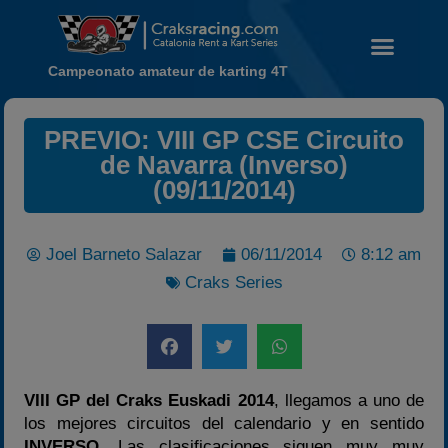
Campeonato amateur de karting 4T
PREVIO: VIII GP CSE Circuito
Noticias
de Navarra (Inverso)
Calendario
(09/11/2014)
Temporada 2026
Carreras finalizadas
Joel Barneto Salazar
06/11/2014
8:12 am
Campeonato
Craks Series
Temporada 2026
Temporadas anteriores
2020-2021
VIII GP del Craks Euskadi 2014
, llegamos a uno de
2022
los mejores circuitos del calendario y en sentido
2023
INVERSO
. Las clasificaciones siguen muy muy