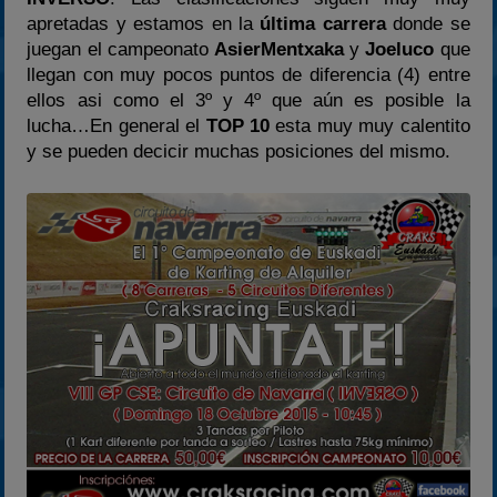
2024
apretadas y estamos en la
última carrera
donde se
juegan el campeonato
AsierMentxaka
y
Joeluco
que
2025
llegan con muy pocos puntos de diferencia (4) entre
Estadísticas
ellos asi como el 3º y 4º que aún es posible la
Preguntas Frecuentes
lucha…En general el
TOP 10
esta muy muy calentito
y se pueden decicir muchas posiciones del mismo.