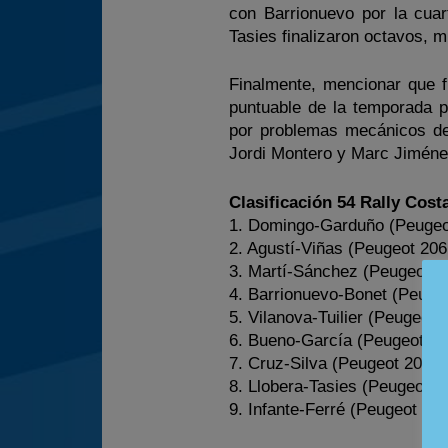
con Barrionuevo por la cua
Tasies finalizaron octavos, 
Finalmente, mencionar que f
puntuable de la temporada
por problemas mecánicos d
Jordi Montero y Marc Jiménez
Clasificación 54 Rally Cost
1. Domingo-Garduño (Peugeot
2. Agustí-Viñas (Peugeot 206
3. Martí-Sánchez (Peugeot 2
4. Barrionuevo-Bonet (Peugeo
5. Vilanova-Tuilier (Peugeot 
6. Bueno-García (Peugeot 20
7. Cruz-Silva (Peugeot 206 X
8. Llobera-Tasies (Peugeot 2
9. Infante-Ferré (Peugeot 206