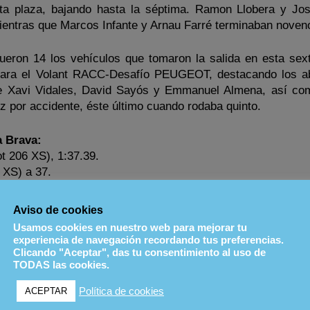
rta plaza, bajando hasta la séptima. Ramon Llobera y Jo
mientras que Marcos Infante y Arnau Farré terminaban noven
ueron 14 los vehículos que tomaron la salida en esta sex
 para el Volant RACC-Desafío PEUGEOT, destacando los 
e Xavi Vidales, David Sayós y Emmanuel Almena, así co
 por accidente, éste último cuando rodaba quinto.
a Brava:
 206 XS), 1:37.39.
 XS) a 37.
06 XS) a 1.13.
t 206 XS) a 2.57.
Aviso de cookies
206 XS) a 3.07.
Usamos cookies en nuestro web para mejorar tu
6 XS) a 3.20.
experiencia de navegación recordando tus preferencias.
S) a 3.37.
Clicando "Aceptar", das tu consentimiento al uso de
TODAS las cookies.
06 XS) a 5.57.
 XS) a 6.19.
Política de cookies
ACEPTAR