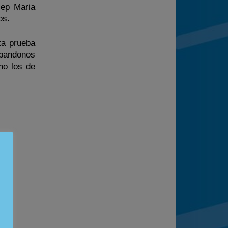
sep Maria
os.
ta prueba
abandonos
mo los de