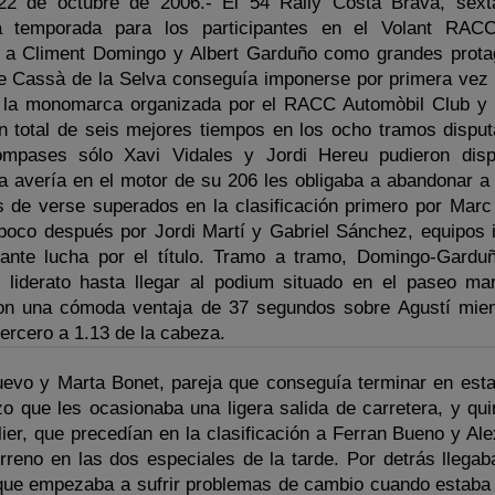
 22 de octubre de 2006.- El 54 Rally Costa Brava, sext
a temporada para los participantes en el Volant RACC
a Climent Domingo y Albert Garduño como grandes protag
de Cassà de la Selva conseguía imponerse por primera vez 
n la monomarca organizada por el RACC Automòbil Club y
un total de seis mejores tiempos en los ocho tramos dispu
ompases sólo Xavi Vidales y Jordi Hereu pudieron dispu
na avería en el motor de su 206 les obligaba a abandonar a
s de verse superados en la clasificación primero por Marc
 poco después por Jordi Martí y Gabriel Sánchez, equipos
nte lucha por el título. Tramo a tramo, Domingo-Garduñ
 liderato hasta llegar al podium situado en el paseo ma
on una cómoda ventaja de 37 segundos sobre Agustí mien
tercero a 1.13 de la cabeza.
uevo y Marta Bonet, pareja que conseguía terminar en esta
o que les ocasionaba una ligera salida de carretera, y qui
ier, que precedían en la clasificación a Ferran Bueno y Ale
rreno en las dos especiales de la tarde. Por detrás llegab
 que empezaba a sufrir problemas de cambio cuando estaba