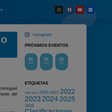
es
Noticias
Instagram
go
Calendario
PRÓXIMOS EVENTOS
Temporada 2026
Carreras finalizadas
06
20
18
Campeonato
SEP
SEP
OCT
Temporada 2026
Temporadas anteriores
ETIQUETAS
2020-2021
consiguió
2022
2020-2021
2022
2003
2019
rente del
2023
2024
2025
2023
2026
2024
Clasificaciones