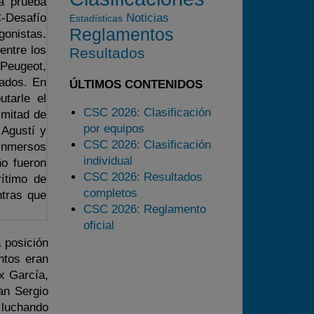
a prueba
2025
-Desafío
Noticias
Estadísticas
Reglamentos
onistas.
Estadísticas
entre los
Resultados
Preguntas Frecuentes
 Peugeot,
tados. En
ÚLTIMOS CONTENIDOS
tarle el
CSC 2026: Clasificación
 mitad de
por equipos
 Agustí y
CSC 2026: Clasificación
 inmersos
individual
o fueron
CSC 2026: Resultados
rítimo de
completos
tras que
CSC 2026: Reglamento
oficial
 posición
ntos eran
x García,
an Sergio
 luchando