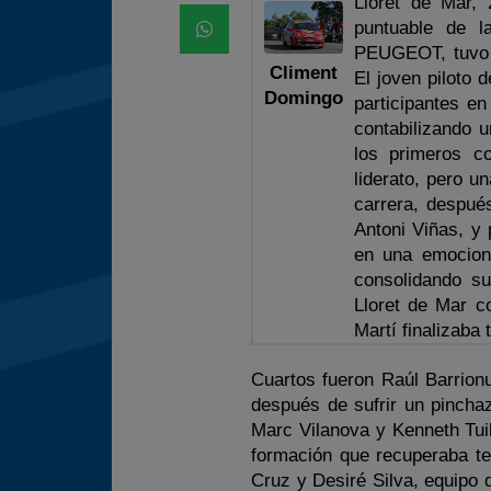
Lloret de Mar,
puntuable de l
PEUGEOT, tuvo 
Climent
El joven piloto 
Domingo
participantes e
contabilizando 
los primeros c
liderato, pero u
carrera, despué
Antoni Viñas, y
en una emociona
consolidando su
Lloret de Mar c
Martí finalizaba 
Cuartos fueron Raúl Barrion
después de sufrir un pinchaz
Marc Vilanova y Kenneth Tuil
formación que recuperaba te
Cruz y Desiré Silva, equipo