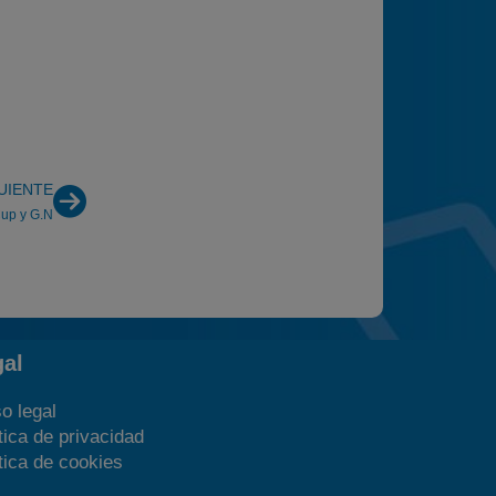
UIENTE
Cup y G.N
gal
o legal
tica de privacidad
tica de cookies