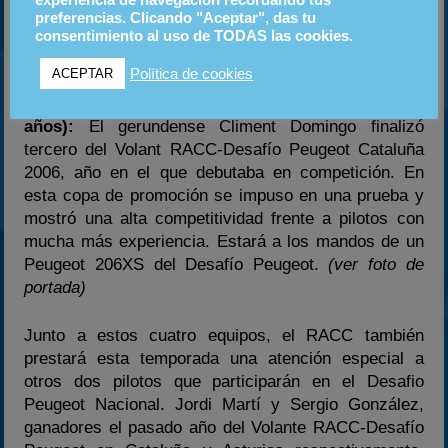
experiencia de navegación recordando tus
preferencias. Clicando "Aceptar", das tu
consentimiento al uso de TODAS las cookies.
Francisco Cima
Política de cookies
ACEPTAR
Climent Domingo (Cassà de la Selva –Girona-, 21
años):
El gerundense Climent Domingo finalizó
tercero del Volant RACC-Desafío Peugeot Cataluña
2006, año en el que debutaba en competición. En
esta copa de promoción se impuso en una prueba y
mostró una alta competitividad frente a pilotos con
mucha más experiencia. Estará a los mandos de un
Peugeot 206XS del Desafío Peugeot.
(ver foto de
portada)
Junto a estos cuatro equipos, el RACC también
prestará esta temporada una atención especial a
otros dos pilotos que participarán en el Desafio
Peugeot Nacional. Jordi Martí y Sergio González,
ganadores el pasado año del Volante RACC-Desafío