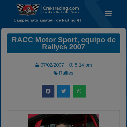
Campeonato amateur de karting 4T
RACC Motor Sport, equipo de
Rallyes 2007
Noticias
Calendario
07/02/2007
5:14 pm
Temporada 2026
Rallies
Carreras finalizadas
Campeonato
Temporada 2026
Temporadas anteriores
2020-2021
2022