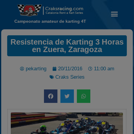
Campeonato amateur de karting 4T
Resistencia de Karting 3 Horas
en Zuera, Zaragoza
Noticias
Calendario
pekarting
20/11/2016
11:00 am
Temporada 2026
Craks Series
Carreras finalizadas
Campeonato
Temporada 2026
Temporadas anteriores
2020-2021
2022