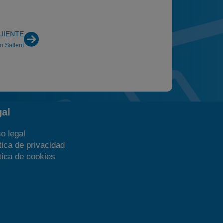
UIENTE
n Sallent
gal
o legal
tica de privacidad
tica de cookies