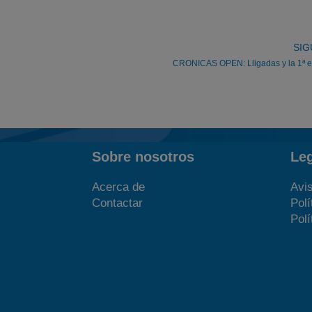
SIG
CRONICAS OPEN: Lligadas y la 1ª e
Sobre nosotros
Le
Acerca de
Avis
Contactar
Polí
Polí