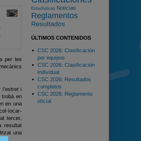
2025
Noticias
Estadísticas
Estadísticas
l
Reglamentos
r
Preguntas Frecuentes
Resultados
e
n
ÚLTIMOS CONTENIDOS
CSC 2026: Clasificación
por equipos
a per les
CSC 2026: Clasificación
 mecànics
individual
CSC 2026: Resultados
completos
’estret i
CSC 2026: Reglamento
 trobà en
oficial
en en una
col·locar-
at tercer,
 resultat
itzat una