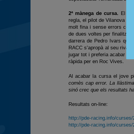
2ª mànega de cursa.
El mil
regla, el pilot de Vilanova i
molt fina i sense errors com
de dues voltes per finalitza
darrera de Pedro Ivars que e
RACC s’apropà al seu rival i a
jugar tot i preferia acabar se
ràpida per en Roc Vives.
Al acabar la cursa el jove 
comès cap error. La llàstima
sinó crec que els resultats ha
Resultats on-line:
http://pde-racing.info/curse
http://pde-racing.info/curse