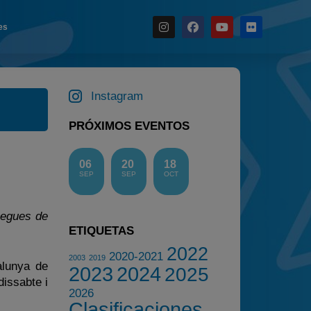
es
Noticias
Instagram
Calendario
Temporada 2026
PRÓXIMOS EVENTOS
Carreras finalizadas
Campeonato
06
20
18
SEP
SEP
OCT
Temporada 2026
Temporadas anteriores
ànegues de
2020-2021
ETIQUETAS
2022
2022
2020-2021
2003
2019
alunya de
2023
2024
2025
2023
dissabte i
2026
2024
Clasificaciones