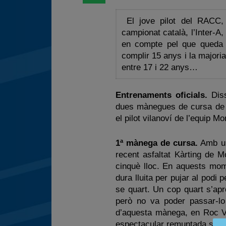
El jove pilot del RACC,
campionat català, l’Inter-A
en compte pel que queda
complir 15 anys i la majoria
entre 17 i 22 anys…
Entrenaments oficials.
Diss
dues mànegues de cursa de 
el pilot vilanoví de l’equip M
1ª mànega de cursa.
Amb un 
recent asfaltat Kàrting de 
cinquè lloc. En aquests mome
dura lluita per pujar al podi 
se quart. Un cop quart s’apr
però no va poder passar-lo
d’aquesta mànega, en Roc Viv
espectacular remuntada sens