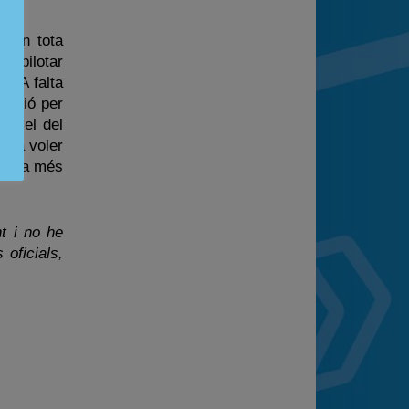
e en tota
de pilotar
a. A falta
sició per
a, el del
o va voler
 volta més
t i no he
oficials,