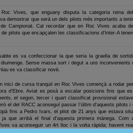
 Roc Vives, que enguany disputa la categoria reina de
, va demostrar que serà un dels pilots més importants a teni
 de Campionat. Cal recordar que en Roc Vives acaba d
 de pilots que encapçalen les classificacions d’Inter-A tene
abte es va confeccionar la que seria la graella de sortid
diumenge. Sense massa sort i degut a uns inconvenients
onlau es va classificar novè.
inici de cursa tranquil en Roc Vives començà a rodar per l
Mora d’Ebre. Aviat es posà a escalar posicions fins que es
nts, el segon, tercer i quart classificat provisional estav
però el del RACC aconseguí passar l’últim d’aquests pilots i 
opà fins a Pedro Ivars, el pilot de 21 anys que estava situ
 ja que arribà el final d’aquesta primera mànega. Com a
es va aconseguir un 4rt lloc i la volta ràpida; havent real
e cometre cap error.