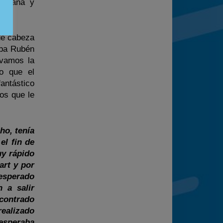
 semana y
 de cabeza
eba Rubén
rvamos la
lo que el
fantástico
os que le
ho, tenía
el fin de
y rápido
art y por
esperado
 a salir
ncontrado
realizado
 esperaba