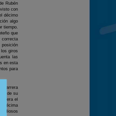
 de Rubén
visto con
el décimo
ción algo
r tiempo.
oteño que
 correcta
 posición
 los giros
uenta las
es en esta
ntos para
or carrera
nto de su
arrera el
la décima
 valiosos