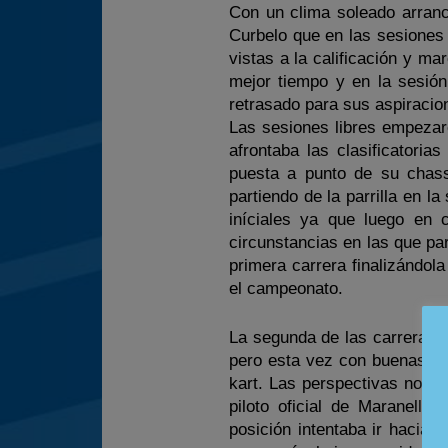
Con un clima soleado arran
Curbelo que en las sesiones 
vistas a la calificación y m
mejor tiempo y en la sesió
retrasado para sus aspiraci
Las sesiones libres empezaro
afrontaba las clasificatoria
puesta a punto de su chass
partiendo de la parrilla en la
iníciales ya que luego en
circunstancias en las que pa
primera carrera finalizándo
el campeonato.
La segunda de las carreras l
pero esta vez con buenas se
kart. Las perspectivas no p
piloto oficial de Maranello
posición intentaba ir hacia