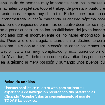
caba un fin de semana muy importante para los intereses
matinales completaba todo el trabajo de puesta a punto pre
arcando unos tiempos muy discretos. En los libres marcaba 
n cronometrada lo hacía marcando el décimo séptima posi
ones pero consiguiendo bajar más de cuatro décimas su mejo
n a poner cuesta arriba las posibilidades del joven lanzar
s oficiales con el inconveniente de no haber encontrado la
is. Pese a ello conseguía situarse en el décimo tercera
 séptima fila y con la clara intención de ganar posiciones en
 carrera iba a ser muy complicado y más teniendo en c
rtía. Y así fue, Curbelo solo conseguía arañar dos posicion
la en la décimo primera posición y sumando unos buenos pu
a afrontaba Curbelo desde la posición obtenida en la anteri
Aviso de cookies
nsaciones y convencido de haber mejorado la puesta a pu
Usamos cookies en nuestro web para mejorar tu
odían ser mejores ya que nada más iniciarse esta segunda c
experiencia de navegación recordando tus preferencias.
 Kart Srl conseguía remontar una posición y situado en 
Clicando "Aceptar", das tu consentimiento al uso de
 adelante. Con plena confianza y sacando sus recursos más
TODAS las cookies.