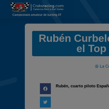
Campeonato amateur de karting 4T
Rubén Curbelo
el Top
La C
Rubén, cuarto piloto Españo