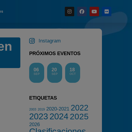
es
Noticias
Instagram
en
Calendario
PRÓXIMOS EVENTOS
Temporada 2026
Carreras finalizadas
06
20
18
Campeonato
SEP
SEP
OCT
Temporada 2026
Temporadas anteriores
ETIQUETAS
2020-2021
2022
2020-2021
2003
2019
2022
2023
2024
2025
2023
2026
Clasificaciones
2024