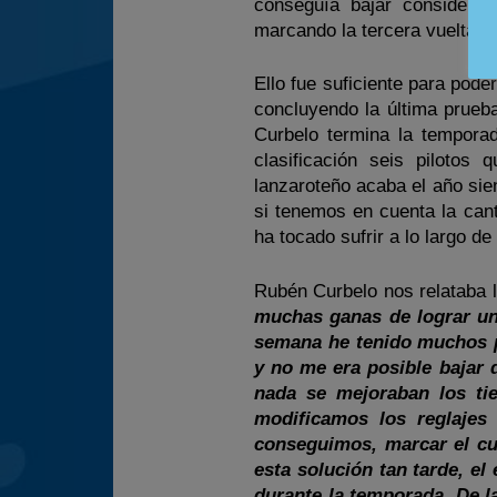
conseguía bajar considera
marcando la tercera vuelta m
Ello fue suficiente para pod
concluyendo la última prueba
Curbelo termina la tempora
clasificación seis piloto
lanzaroteño acaba el año sien
si tenemos en cuenta la can
ha tocado sufrir a lo largo de
Rubén Curbelo nos relataba 
muchas ganas de lograr un 
semana he tenido muchos 
y no me era posible bajar 
nada se mejoraban los ti
modificamos los reglajes
conseguimos, marcar el cu
esta solución tan tarde, el
durante la temporada. De l