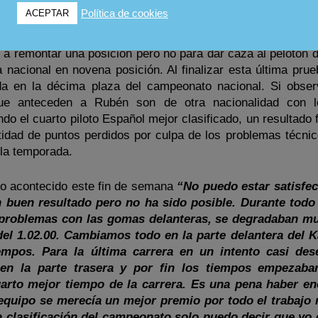
blemente sus tiempos obtenidos durante todo el fin de
Política de cookies
ACEPTAR
ás rápida de la carrera.
er a remontar una posición pero no para dar caza al pelotón
 nacional en novena posición. Al finalizar esta última pru
da en la décima plaza del campeonato nacional. Si obse
s que anteceden a Rubén son de otra nacionalidad con 
do el cuarto piloto Español mejor clasificado, un resultado 
tidad de puntos perdidos por culpa de los problemas técnic
 la temporada.
lo acontecido este fin de semana
“No puedo estar satisfec
buen resultado pero no ha sido posible. Durante todo 
problemas con las gomas delanteras, se degradaban mu
del 1.02.00. Cambiamos todo en la parte delantera del K
empos. Para la última carrera en un intento casi des
 en la parte trasera y por fin los tiempos empezaban
arto mejor tiempo de la carrera. Es una pena haber e
 equipo se merecía un mejor premio por todo el trabajo 
a clasificación del campeonato solo puedo decir que yo