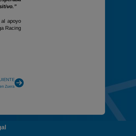
itivo.”
 al apoyo
ga Racing
UIENTE
en Zuera
gal