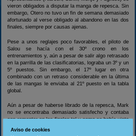
vieron obligados a disputar la manga de repesca. Sin
embargo, Otero no tuvo un fin de semana demasiado
afortunado al verse obligado al abandono en las dos
finales, siempre por causas ajenas.
Pese a unos reglajes poco favorables, el piloto de
Salou se hacía con el 30º crono en los
entrenamientos y, aún a pesar de salir algo retrasado
en la parrilla de las clasificatorias, lograba un 3º y un
5º puestos. Sin embargo, el 17º lugar en otra
combinado con un retraso considerable en la última
de las mangas le enviaba al 21º puesto en la tabla
global.
Aún a pesar de haberse librado de la repesca, Mark
no se encontraba demasiado satisfecho y contaba
con remontar en las finales tal y como se había visto
obligado a hacerlo en varias de sus últimas carreras.
Aviso de cookies