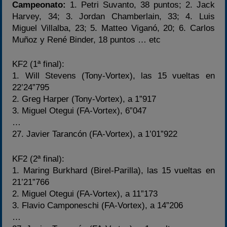
Campeonato:
1. Petri Suvanto, 38 puntos; 2. Jack
Harvey, 34; 3. Jordan Chamberlain, 33; 4. Luis
Miguel Villalba, 23; 5. Matteo Viganó, 20; 6. Carlos
Muñoz y René Binder, 18 puntos … etc
KF2 (1ª final):
1. Will Stevens (Tony-Vortex), las 15 vueltas en
22’24”795
2. Greg Harper (Tony-Vortex), a 1”917
3. Miguel Otegui (FA-Vortex), 6”047
…
27. Javier Tarancón (FA-Vortex), a 1’01”922
KF2 (2ª final):
1. Maring Burkhard (Birel-Parilla), las 15 vueltas en
21’21”766
2. Miguel Otegui (FA-Vortex), a 11”173
3. Flavio Camponeschi (FA-Vortex), a 14”206
…