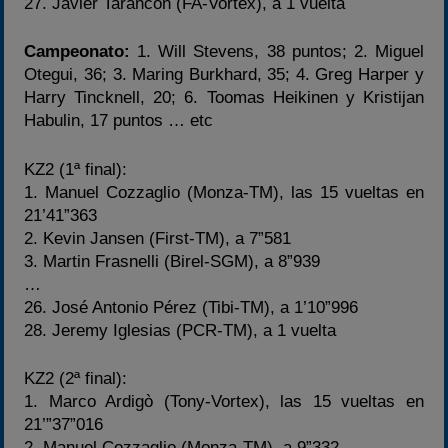
27. Javier Tarancón (FA-Vortex), a 1 vuelta
Campeonato:
1. Will Stevens, 38 puntos; 2. Miguel
Otegui, 36; 3. Maring Burkhard, 35; 4. Greg Harper y
Harry Tincknell, 20; 6. Toomas Heikinen y Kristijan
Habulin, 17 puntos … etc
KZ2 (1ª final):
1. Manuel Cozzaglio (Monza-TM), las 15 vueltas en
21’41”363
2. Kevin Jansen (First-TM), a 7”581
3. Martin Frasnelli (Birel-SGM), a 8”939
…
26. José Antonio Pérez (Tibi-TM), a 1’10”996
28. Jeremy Iglesias (PCR-TM), a 1 vuelta
KZ2 (2ª final):
1. Marco Ardigò (Tony-Vortex), las 15 vueltas en
21’”37”016
2. Manuel Cozzaglio (Monza-TM), a 9”332