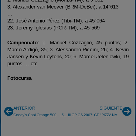
3. Alexander van Meever (BRM-DeBei), a 14”613
…
22. José Antonio Pérez (Tibi-TM), a 45”064
23. Jeremy Iglesias (PCR-TM), a 45”569
Campeonato:
1. Manuel Cozzaglio, 45 puntos; 2.
Marco Ardigò, 35; 3. Alessandro Piccini, 26; 4. Kevin
Jansen y Kevin Leytens, 20; 6. Marcel Jeleniowki, 19
puntos … etc
Fotocursa
ANTERIOR
SIGUIENTE
Goody’s Cool Orange 500 – ¡50 vueltas de infarto!
III GP CS 2007: GP “PIZZA NAPOLI” del Plà de Sant Tirs