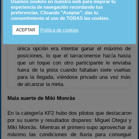
Usamos cookies en nuestro web para mejorar tu
Pero esta vez la suerte no quiso sonreirle y la
experiencia de navegación recordando tus
bujía de su kart se engrasaba en la salida de la
preferencias. Clicando "Aceptar", das tu
consentimiento al uso de TODAS las cookies.
manga inicial, deteniéndose irremisiblemente
unos metros después de pasar la línea de salida
Política de cookies
ACEPTAR
y viéndose obligado a abandonar. En la segunda
final, partiendo desde la cola de la parrilla, su
única opción era intentar ganar el máximo de
posiciones, lo que el tarraconense hacía hasta
que un toque con otro participante le enviaba
fuera de la pista cuando faltaban siete vueltas
para la llegada, viéndose privado una vez más
de alcanzar la meta.
Mala suerte de Miki Monràs
En la categoría KF2 hubo dos pilotos que destacaron
por su suerte y resultados dispares: Miguel Otegui y
Miki Monràs. Mientras el primero supo aprovechar al
máximo las condiciones de lluvia para conseguir