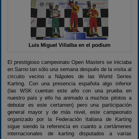
Campeonato
Temporada 2026
Temporadas anteriores
2020-2021
2022
Luis Miguel Villalba en el podium
2023
2024
El prestigioso campeonato Open Masters se iniciaba
en Sarno tan sólo una semana después de la visita al
2025
circuito vecino a Nápoles de las World Series
Estadísticas
Karting. Con una presencia española algo inferior
Preguntas Frecuentes
(las WSK cuentan este año con una prueba en
nuestro país y ello ha animado a muchos pilotos a
debutar es este certamen) pero una participación
general mayor y de más nivel, este campeonato
organizado por la Federación Italiana de Karting
sigue siendo la referencia en cuanto a certámenes
internacionales de karting disputados a varias