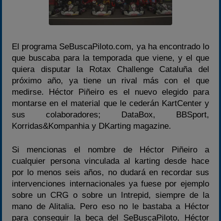
Temporada 2026
Temporadas anteriores
2020-2021
El programa SeBuscaPiloto.com, ya ha encontrado lo
2022
que buscaba para la temporada que viene, y el que
2023
quiera disputar la Rotax Challenge Cataluña del
próximo año, ya tiene un rival más con el que
2024
medirse. Héctor Piñeiro es el nuevo elegido para
2025
montarse en el material que le cederán KartCenter y
Estadísticas
sus colaboradores; DataBox, BBSport,
Korridas&Kompanhia y DKarting magazine.
Preguntas Frecuentes
Si mencionas el nombre de Héctor Piñeiro a
cualquier persona vinculada al karting desde hace
por lo menos seis años, no dudará en recordar sus
intervenciones internacionales ya fuese por ejemplo
sobre un CRG o sobre un Intrepid, siempre de la
mano de Alitalia. Pero eso no le bastaba a Héctor
para conseguir la beca del SeBuscaPiloto, Héctor