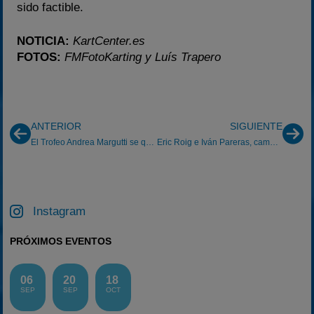
sido factible.
NOTICIA:
KartCenter.es
FOTOS:
FMFotoKarting y Luís Trapero
ANTERIOR
SIGUIENTE
El Trofeo Andrea Margutti se queda en Italia
Eric Roig e Iván Pareras, campeones en cadete y alevín del Fórmula Cataluña
Instagram
PRÓXIMOS EVENTOS
06
20
18
SEP
SEP
OCT