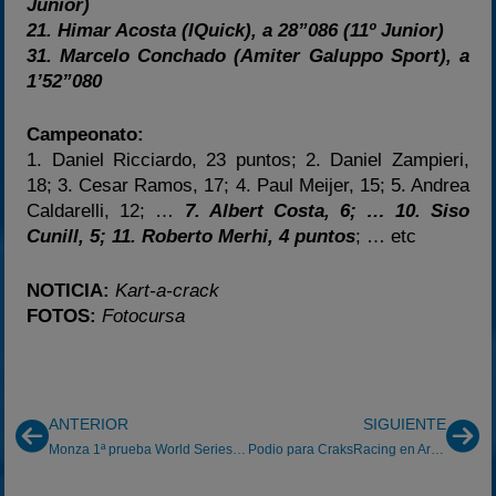
Junior)
21. Himar Acosta (IQuick), a 28”086 (11º Junior)
31. Marcelo Conchado (Amiter Galuppo Sport), a
1’52”080
Campeonato:
1. Daniel Ricciardo, 23 puntos; 2. Daniel Zampieri,
18; 3. Cesar Ramos, 17; 4. Paul Meijer, 15; 5. Andrea
Caldarelli, 12; …
7. Albert Costa, 6; … 10. Siso
Cunill, 5; 11. Roberto Merhi, 4 puntos
; … etc
NOTICIA:
Kart-a-crack
FOTOS:
Fotocursa
ANTERIOR
SIGUIENTE
Monza 1ª prueba World Series by Renault
Podio para CraksRacing en Aragón