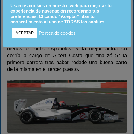
Usamos cookies en nuestro web para mejorar tu
MONOPLAZAS EN PISTA
experiencia de navegación recordando tus
preferencias. Clicando "Aceptar", das tu
La Eurocup Formula Renault 2.0 dio comienzo en
consentimiento al uso de TODAS las cookies.
Spa-Francorchamps con la participación de 48
Política de cookies
ACEPTAR
pilotos, los cuales disputaron todos juntos las dos
carreras puntuables. Entre ellos se encontraban no
menos de ocho españoles, y la mejor actuación
corría a cargo de Albert Costa que finalizó 5º la
primera carrera tras haber rodado una buena parte
de la misma en el tercer puesto.