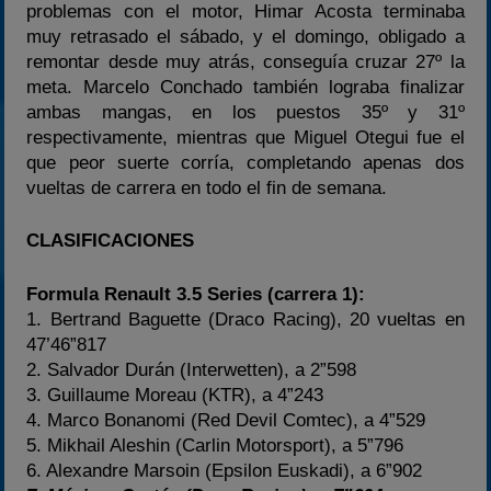
problemas con el motor, Himar Acosta terminaba
muy retrasado el sábado, y el domingo, obligado a
remontar desde muy atrás, conseguía cruzar 27º la
meta. Marcelo Conchado también lograba finalizar
ambas mangas, en los puestos 35º y 31º
respectivamente, mientras que Miguel Otegui fue el
que peor suerte corría, completando apenas dos
vueltas de carrera en todo el fin de semana.
CLASIFICACIONES
Formula Renault 3.5 Series (carrera 1):
1. Bertrand Baguette (Draco Racing), 20 vueltas en
47’46”817
2. Salvador Durán (Interwetten), a 2”598
3. Guillaume Moreau (KTR), a 4”243
4. Marco Bonanomi (Red Devil Comtec), a 4”529
5. Mikhail Aleshin (Carlin Motorsport), a 5”796
6. Alexandre Marsoin (Epsilon Euskadi), a 6”902