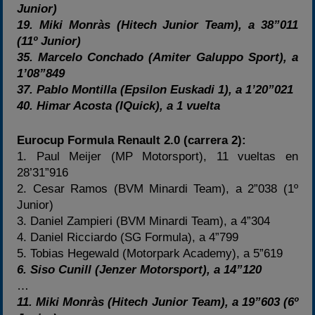
Junior)
19. Miki Monràs (Hitech Junior Team), a 38”011
(11º Junior)
35. Marcelo Conchado (Amiter Galuppo Sport), a
1’08”849
37. Pablo Montilla (Epsilon Euskadi 1), a 1’20”021
40. Himar Acosta (IQuick), a 1 vuelta
Eurocup Formula Renault 2.0 (carrera 2):
1. Paul Meijer (MP Motorsport), 11 vueltas en
28’31”916
2. Cesar Ramos (BVM Minardi Team), a 2”038 (1º
Junior)
3. Daniel Zampieri (BVM Minardi Team), a 4”304
4. Daniel Ricciardo (SG Formula), a 4”799
5. Tobias Hegewald (Motorpark Academy), a 5”619
6. Siso Cunill (Jenzer Motorsport), a 14”120
…
11. Miki Monràs (Hitech Junior Team), a 19”603 (6º