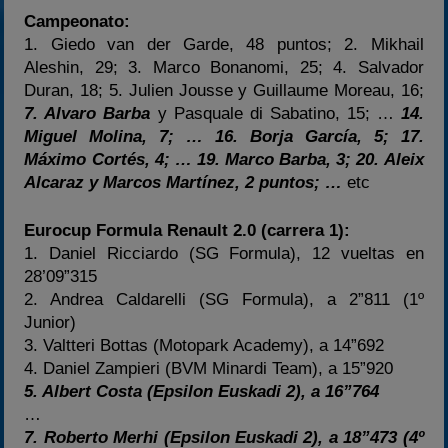
Campeonato:
1. Giedo van der Garde, 48 puntos; 2. Mikhail
Aleshin, 29; 3. Marco Bonanomi, 25; 4. Salvador
Duran, 18; 5. Julien Jousse y Guillaume Moreau, 16;
7. Alvaro Barba
y Pasquale di Sabatino, 15; …
14.
Miguel Molina, 7; … 16. Borja García, 5; 17.
Máximo Cortés, 4; … 19. Marco Barba, 3; 20. Aleix
Alcaraz y Marcos Martínez, 2 puntos; …
etc
Eurocup Formula Renault 2.0 (carrera 1):
1. Daniel Ricciardo (SG Formula), 12 vueltas en
28’09”315
2. Andrea Caldarelli (SG Formula), a 2”811 (1º
Junior)
3. Valtteri Bottas (Motopark Academy), a 14”692
4. Daniel Zampieri (BVM Minardi Team), a 15”920
5. Albert Costa (Epsilon Euskadi 2), a 16”764
…
7. Roberto Merhi (Epsilon Euskadi 2), a 18”473 (4º