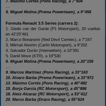
7. Máximo Cortés (Pons Racing), a 7”604
…
9. Miguel Molina (Prema Powerteam), a 9”458
Formula Renault 3.5 Series (carrera 2):
1. Giedo van der Garde (P1 Motorsport), 20 vueltas
en 42’25”461
2. Marco Bonanomi (Red Devil Comtec), a 7”247
3. Mikhail Aleshin (Carlin Motorsport), a 9”202
4. Salvador Durán (Interwetten), a 10”391
5. Daniil Move (KTR), a 19”530
6. Miguel Molina (Prema Powerteam), a 20”159
…
9. Marcos Martínez (Pons Racing), a 33”163
10. Alvaro Barba (Prema Powerteam), a 33”972
13. Máximo Cortés (Pons Racing), a 40”482
15. Borja García (RC Motorsport), a 45”898
18. Aleix Alcaraz (RC Motorsport), a 53”412
20. Marco Barba (Draco Racing), a 55”624