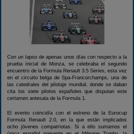
Campeonato
Temporada 2026
Temporadas anteriores
2020-2021
2022
2023
Con un lapso de apenas unos días con respecto a la
2024
prueba inicial de Monza, se celebraba el segundo
2025
encuentro de la Formula Renault 3.5 Series, esta vez
en el circuito belga de Spa-Francorchamps, una de
Estadísticas
las catedrales del pilotaje mundial, donde se daban
Preguntas Frecuentes
cita los siete pilotos españoles que disputan este
certamen antesala de la Formula 1.
El evento coincidía con el estreno de la Eurocup
Formula Renault 2.0, en la que están implicados
ocho jóvenes compatriotas. Si a ello sumamos el
único español presente en el Mégane Trophy, la