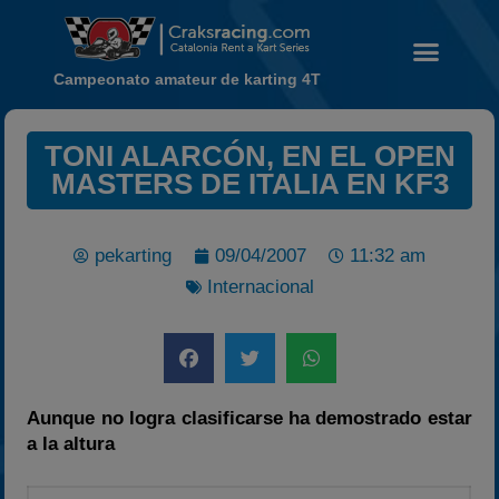
Campeonato amateur de karting 4T
TONI ALARCÓN, EN EL OPEN
Noticias
MASTERS DE ITALIA EN KF3
Calendario
Temporada 2026
pekarting
09/04/2007
11:32 am
Carreras finalizadas
Internacional
Campeonato
Temporada 2026
Temporadas anteriores
2020-2021
Aunque no logra clasificarse ha demostrado estar
2022
a la altura
2023