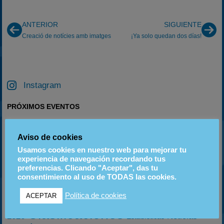
ANTERIOR
SIGUIENTE
Creació de notícies amb imatges
¡Ya solo quedan dos días!
Instagram
PRÓXIMOS EVENTOS
06
20
18
Aviso de cookies
SEP
SEP
OCT
Usamos cookies en nuestro web para mejorar tu
experiencia de navegación recordando tus
preferencias. Clicando "Aceptar", das tu
consentimiento al uso de TODAS las cookies.
ETIQUETAS
2023
2024
2025
Política de cookies
2022
ACEPTAR
2020-2021
2003
2019
Clasificaciones
2026
Noticias
Estadísticas