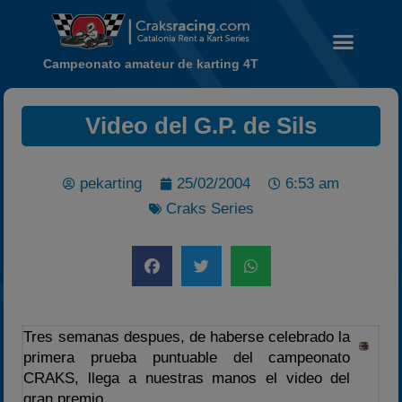
Campeonato amateur de karting 4T
Noticias
Video del G.P. de Sils
Calendario
Temporada 2026
pekarting
25/02/2004
6:53 am
Carreras finalizadas
Craks Series
Campeonato
Temporada 2026
Temporadas anteriores
2020-2021
2022
Tres semanas despues, de haberse celebrado la
primera prueba puntuable del campeonato
2023
CRAKS, llega a nuestras manos el video del
2024
gran premio.