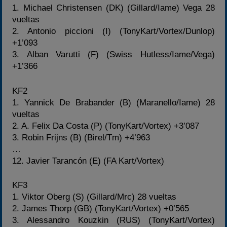
1. Michael Christensen (DK) (Gillard/Iame) Vega 28
vueltas
2. Antonio piccioni (I) (TonyKart/Vortex/Dunlop)
+1’093
3. Alban Varutti (F) (Swiss Hutless/Iame/Vega)
+1’366
KF2
1. Yannick De Brabander (B) (Maranello/Iame) 28
vueltas
2. A. Felix Da Costa (P) (TonyKart/Vortex) +3’087
3. Robin Frijns (B) (Birel/Tm) +4’963
…
12. Javier Tarancón (E) (FA Kart/Vortex)
KF3
1. Viktor Oberg (S) (Gillard/Mrc) 28 vueltas
2. James Thorp (GB) (TonyKart/Vortex) +0’565
3. Alessandro Kouzkin (RUS) (TonyKart/Vortex)