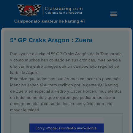
Campeonato amateur de karting 4T
5º GP Craks Aragon : Zuera
Pues ya se dio cita el 5º GP Craks Aragón de la Temporada
y como muchos han contado en sus crónicas, mas parecía
una carrera entre amigos que un campeonato regional de
karts de Alquiler.
Esto hizo que todos nos pudiéramos conocer un poco más.
Mención especial al trato recibido por la gente del Karting
de Zuera,en especial a Pedro y Oscar Forcen, muy atentos
en todo momento y que dejaron que pudiéramos utilizar
Noticias
nuestro amado sistema de dos cronos y final para una
Calendario
mayor igualdad.
Temporada 2026
Carreras finalizadas