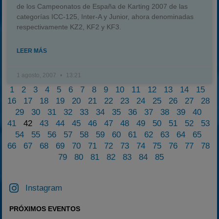
de los Campeonatos de España de Karting 2007 de las
categorías ICC-125, Inter-A y Junior, ahora denominadas
respectivamente KZ2, KF2 y KF3.
LEER MÁS
1 agosto, 2007
13:21
1
2
3
4
5
6
7
8
9
10
11
12
13
14
15
16
17
18
19
20
21
22
23
24
25
26
27
28
29
30
31
32
33
34
35
36
37
38
39
40
41
42
43
44
45
46
47
48
49
50
51
52
53
54
55
56
57
58
59
60
61
62
63
64
65
66
67
68
69
70
71
72
73
74
75
76
77
78
79
80
81
82
83
84
85
Instagram
PRÓXIMOS EVENTOS