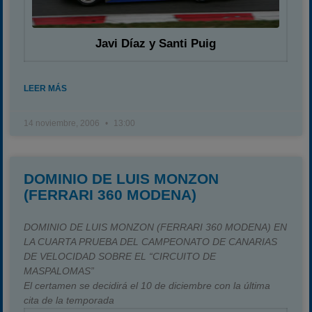
Campeonato
Temporada 2026
Javi Díaz y Santi Puig
Temporadas anteriores
2020-2021
LEER MÁS
2022
14 noviembre, 2006
13:00
2023
2024
2025
DOMINIO DE LUIS MONZON
Estadísticas
(FERRARI 360 MODENA)
Preguntas Frecuentes
DOMINIO DE LUIS MONZON (FERRARI 360 MODENA) EN
LA CUARTA PRUEBA DEL CAMPEONATO DE CANARIAS
DE VELOCIDAD SOBRE EL “CIRCUITO DE
MASPALOMAS”
El certamen se decidirá el 10 de diciembre con la última
cita de la temporada