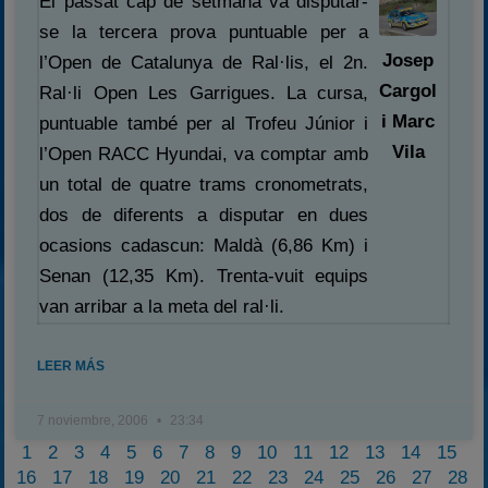
El passat cap de setmana va disputar-
se la tercera prova puntuable per a
Josep
l’Open de Catalunya de Ral·lis, el 2n.
Cargol
Ral·li Open Les Garrigues. La cursa,
i Marc
puntuable també per al Trofeu Júnior i
Vila
l’Open RACC Hyundai, va comptar amb
un total de quatre trams cronometrats,
dos de diferents a disputar en dues
ocasions cadascun: Maldà (6,86 Km) i
Senan (12,35 Km). Trenta-vuit equips
van arribar a la meta del ral·li.
LEER MÁS
7 noviembre, 2006
23:34
1
2
3
4
5
6
7
8
9
10
11
12
13
14
15
16
17
18
19
20
21
22
23
24
25
26
27
28