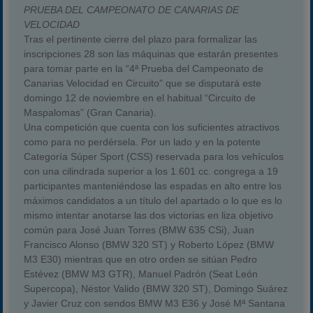
PRUEBA DEL CAMPEONATO DE CANARIAS DE
VELOCIDAD
Tras el pertinente cierre del plazo para formalizar las
inscripciones 28 son las máquinas que estarán presentes
para tomar parte en la “4ª Prueba del Campeonato de
Canarias Velocidad en Circuito” que se disputará este
domingo 12 de noviembre en el habitual “Circuito de
Maspalomas” (Gran Canaria).
Una competición que cuenta con los suficientes atractivos
como para no perdérsela. Por un lado y en la potente
Categoría Súper Sport (CSS) reservada para los vehículos
con una cilindrada superior a los 1.601 cc. congrega a 19
participantes manteniéndose las espadas en alto entre los
máximos candidatos a un título del apartado o lo que es lo
mismo intentar anotarse las dos victorias en liza objetivo
común para José Juan Torres (BMW 635 CSi), Juan
Francisco Alonso (BMW 320 ST) y Roberto López (BMW
M3 E30) mientras que en otro orden se sitúan Pedro
Estévez (BMW M3 GTR), Manuel Padrón (Seat León
Supercopa), Néstor Valido (BMW 320 ST), Domingo Suárez
y Javier Cruz con sendos BMW M3 E36 y José Mª Santana