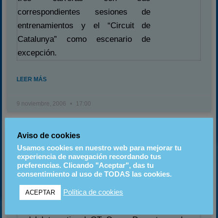
correspondientes sesiones de
entrenamientos y el “Circuit de
Catalunya” como escenario de
excepción.
LEER MÁS
9 noviembre, 2006
17:00
Aviso de cookies
INTERNATIONAL GT OPEN Y
Usamos cookies en nuestro web para mejorar tu
CAMPEONATO DE ESPAÑA DE GT
experiencia de navegación recordando tus
preferencias. Clicando "Aceptar", das tu
consentimiento al uso de TODAS las cookies.
El Circuito de Cataluña acogerá este fin de
Política de cookies
ACEPTAR
semana la final del Campeonato de España de GT