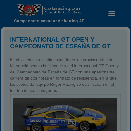
Campeonato amateur de karting 4T
INTERNATIONAL GT OPEN Y
CAMPEONATO DE ESPAÑA DE GT
El mítico circuito catalán situado en las proximidades de
Montmeló acogió la última cita del International GT Open y
del Campeonato de España de GT con una apasionante
carrera de dos horas en formato de resistencia, en la que
los pilotos del equipo Roger Racing se clasificaban en el
top ten de sus categorías.
Noticias
Calendario
Temporada 2026
Carreras finalizadas