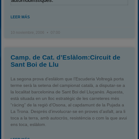
automobilístiques.
LEER MÁS
10 noviembre, 2006
07:00
Camp. de Cat. d’Eslàlom:Circuit de
Sant Boi de Llu
La segona prova d’eslàlom que l’Escuderia Voltregà porta
terme serà la setena del campionat català, a disputar-se a
la localitat barcelonina de Sant Boi del Lluçanès. Aquesta,
està situada en un lloc estratègic de les carreteres més
“ràcing” de la regió d’Osona, al capdamunt de la Pujada a
La Trona. Després d’involucrar-se en proves d’asfalt, ara li
toca a la terra, amb autocròs, resistència o com la que avui
ens toca, eslàlom.