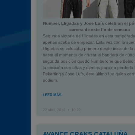
Number, Lligadas y Jose Luís celebran el pó
carrera de este fin de semana
Segunda victoria de Lligadas en esta temporad
apenas acaba de empezar. Esta vez con la suer
Lligadas se colocaba primero desde inicio de la 
hasta el momento de cruzar la bandera de cuad
segunda posición quedó Numberone que debió 
la posición con uñas y dientes para no perderla 
Pekarting y Jose Luís, éste último fue quien cerr
pódium.
LEER MÁS
22 abril, 2013
10:22
AVANCE CRAKS CATALUÑA