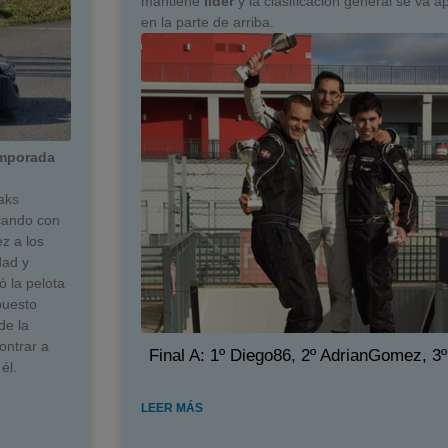
mantiene
lider
y la clasificación general se va 
en la parte de arriba.
temporada
aks
cando con
ez a los
dad y
 la pelota
puesto
de la
ontrar a
Final A: 1º Diego86, 2º AdrianGomez, 3
él.
LEER MÁS