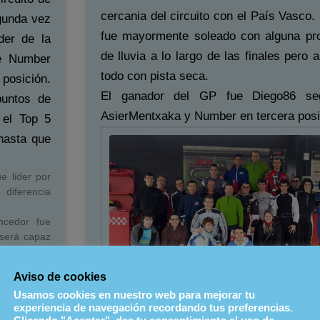
cercania del circuito con el País Vasco.
gunda vez
fue mayormente soleado con alguna pro
der de la
de lluvia a lo largo de las finales pero al
de Number
todo con pista seca.
posición.
El ganador del GP fue Diego86 se
puntos de
AsierMentxaka y Number en tercera posi
 el Top 5
hasta que
e lider por
diferencia
ncedor fue
 será capaz
Aviso de cookies
Usamos cookies en nuestro web para mejorar tu
experiencia de navegación recordando tus preferencias.