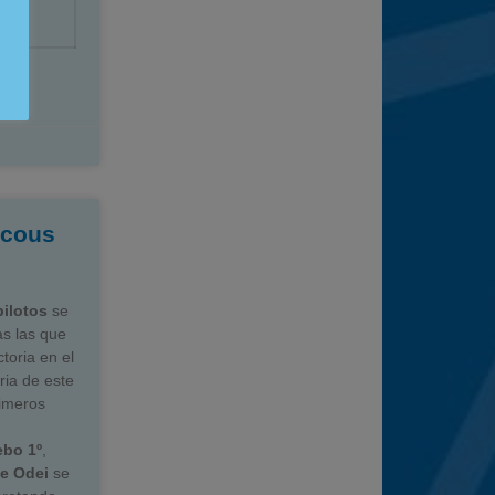
scous
pilotos
se
as las que
toria en el
ria de este
rimeros
ebo 1º
,
te
Odei
se