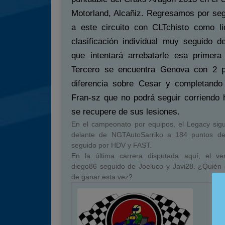
Motorland, Alcañiz. Regresamos por se
a este circuito con CLTchisto como li
clasificación individual muy seguido 
que intentará arrebatarle esa primera 
Tercero se encuentra Genova con 2 
diferencia sobre Cesar y completando
Fran-sz que no podrá seguir corriendo 
se recupere de sus lesiones.
En el campeonato por equipos, el Legacy sigu
delante de NGTAutoSarriko a 184 puntos de 
seguido por HDV y FAST.
En la última carrera disputada aquí, el ve
diego86 seguido de Joeluco y Javi28. ¿Quién
de ganar esta vez?