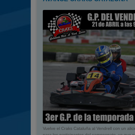
Vuelve el Craks Cataluña al Vendrell con un alic
para los participantes del campeonato, ya que s