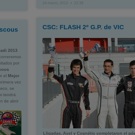
24 marzo, 2013
22:39
CSC: FLASH 2º G.P. de VIC
iscous
adi 2013
 correremos
sitados por
scous
ón el
Mejor
primera vez
seco, se
i tendrá
n de abrir
Lligadas, Axel y Cygnétic completaron el pó