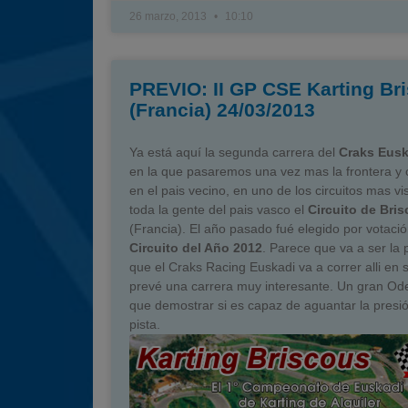
26 marzo, 2013
10:10
PREVIO: II GP CSE Karting Br
(Francia) 24/03/2013
Ya está aquí la segunda carrera del
Craks Eusk
en la que pasaremos una vez mas la frontera y
en el pais vecino, en uno de los circuitos mas vi
toda la gente del pais vasco el
Circuito de Bri
(Francia). El año pasado fué elegido por votaci
Circuito del Año 2012
. Parece que va a ser la 
que el Craks Racing Euskadi va a correr alli en 
prevé una carrera muy interesante. Un gran Ode
que demostrar si es capaz de aguantar la presió
pista.