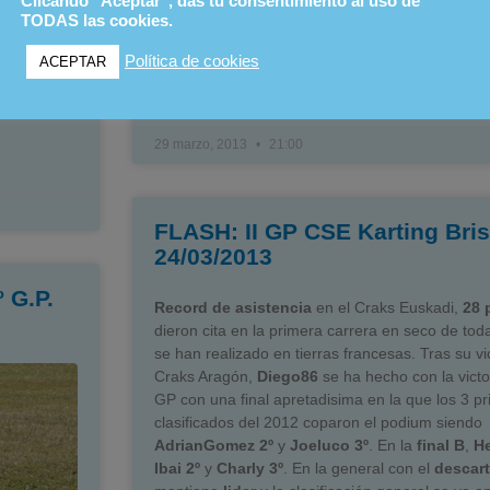
Clicando "Aceptar", das tu consentimiento al uso de
Foto de Familia
TODAS las cookies.
Política de cookies
ACEPTAR
LEER MÁS
29 marzo, 2013
21:00
FLASH: II GP CSE Karting Bri
24/03/2013
 G.P.
Record de asistencia
en el Craks Euskadi,
28 
dieron cita en la primera carrera en seco de tod
se han realizado en tierras francesas. Tras su vic
Craks Aragón,
Diego86
se ha hecho con la victo
GP con una final apretadisima en la que los 3 p
clasificados del 2012 coparon el podium siendo
AdrianGomez 2º
y
Joeluco 3º
. En la
final B
,
H
Ibai 2º
y
Charly 3º
. En la general con el
descar