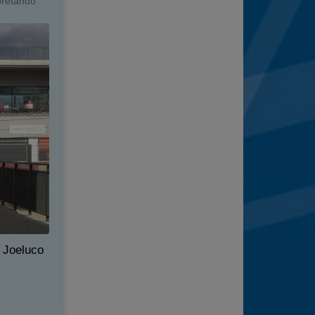
apretando
º Joeluco