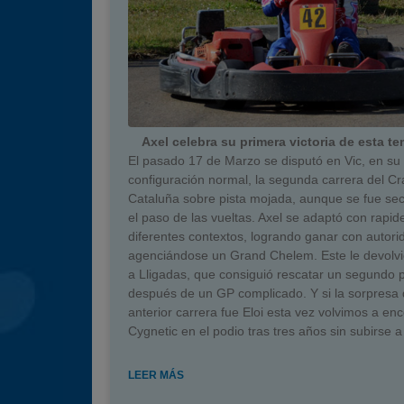
Axel celebra su primera victoria de esta 
El pasado 17 de Marzo se disputó en Vic, en su
configuración normal, la segunda carrera del Cr
Cataluña sobre pista mojada, aunque se fue se
el paso de las vueltas. Axel se adaptó con rapid
diferentes contextos, logrando ganar con autori
agenciándose un Grand Chelem. Este le devolvió
a Lligadas, que consiguió rescatar un segundo 
después de un GP complicado. Y si la sorpresa 
anterior carrera fue Eloi esta vez volvimos a enc
Cygnetic en el podio tras tres años sin subirse a 
LEER MÁS