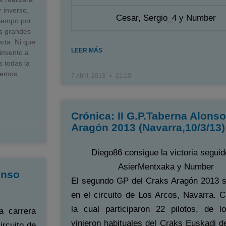
r inverso,
Cesar, Sergio_4 y Number
tiempo por
as grandes
ecta. Ni que
LEER MÁS
imiento a
 todas la
 hemos
7 abril, 2013
21:10
Crónica: II G.P.Taberna Alons
Aragón 2013 (Navarra,10/3/13)
Diego86 consigue la victoria seguid
AsierMentxaka y Number
onso
El segundo GP del Craks Aragón 2013 s
en el circuito de Los Arcos, Navarra. C
la cual participaron 22 pilotos, de l
a carrera
vinieron habituales del Craks Euskadi d
ircuito de