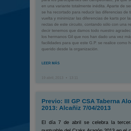
en una variante totalmente inédita. Aparte de se
se ha recortado para reducir las diferencias de 
vuelta y minimizar las diferencias de karts por l
rectas de este circuito, contando sólo con una r
decir tenemos que damos todo nuestro agradec
los hermanos Gil que nos han dado una vez más
facilidades para que este G.P. se realice como
querido desde la organización.
LEER MÁS
19 abril, 2013
13:11
Previo: III GP CSA Taberna Al
2013: Alcañiz 7/04/2013
El día 7 de abril se celebra la tercer
puntuable del Craks Aragón 2013 en el c