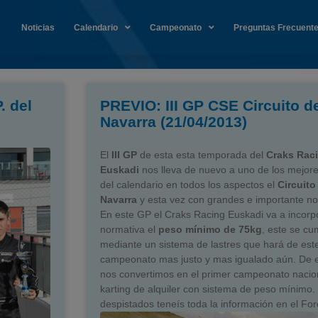
Noticias
Calendario
Campeonato
Preguntas Frecuent
. del
PREVIO: III GP CSE Circuito d
Navarra (21/04/2013)
El
III GP
de esta esta temporada del
Craks Rac
Euskadi
nos lleva de nuevo a uno de los mejores
del calendario en todos los aspectos el
Circuito
Navarra
y esta vez con grandes e importante n
En este GP el Craks Racing Euskadi va a incor
normativa el
peso mínimo de 75kg
, este se cu
mediante un sistema de lastres que hará de est
campeonato mas justo y mas igualado aún. De 
nos convertimos en el primer campeonato nacio
karting de alquiler con sistema de peso mínimo.
despistados teneís toda la información en el For