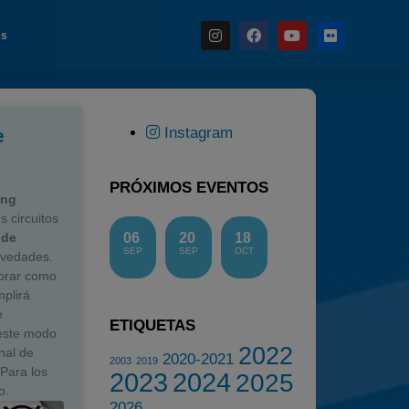
es
Instagram
e
Noticias
Calendario
PRÓXIMOS EVENTOS
ing
Temporada 2026
 circuitos
 de
06
20
18
Carreras finalizadas
SEP
SEP
OCT
ovedades.
Campeonato
porar como
mplirá
Temporada 2026
e
ETIQUETAS
Temporadas anteriores
este modo
2022
nal de
2020-2021
2020-2021
2003
2019
 Para los
2023
2024
2025
2022
o.
2026