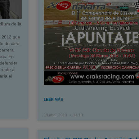
dium de la
a 2013 que
te de cara,
carrera
ros. En
defender
frente a
aría el
LEER MÁS
19 abril, 2013
14:19