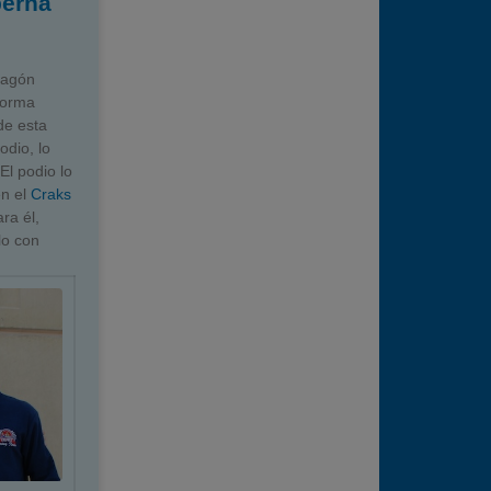
berna
ragón
 forma
de esta
odio, lo
El podio lo
en el
Craks
ra él,
lo con