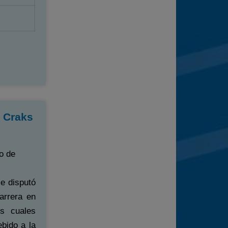
o Craks
o de
e disputó
arrera en
os cuales
ebido a la