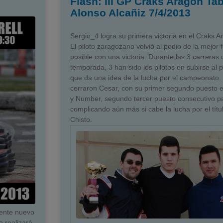
Flash: III GP Craks Aragón Ta
Alonso Alcañiz 7/4/2013
Sergio_4 logra su primera victoria en el Craks A
El piloto zaragozano volvió al podio de la mejor
posible con una victoria. Durante las 3 carreras 
temporada, 3 han sido los pilotos en subirse al p
que da una idea de la lucha por el campeonato. 
cerraron Cesar, con su primer segundo puesto 
y Number, segundo tercer puesto consecutivo pa
complicando aún más si cabe la lucha por el títu
Chisto.
iente nuevo
e realizará