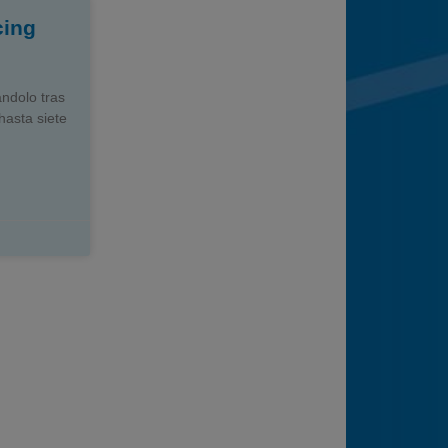
cing
ándolo tras
hasta siete