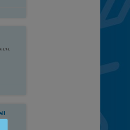
cuarta
ll
uía