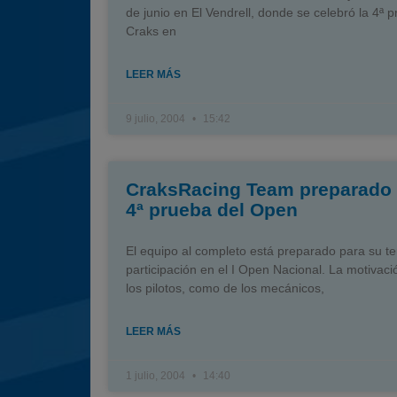
de junio en El Vendrell, donde se celebró la 4ª 
Craks en
LEER MÁS
9 julio, 2004
15:42
CraksRacing Team preparado 
4ª prueba del Open
El equipo al completo está preparado para su te
participación en el I Open Nacional. La motivaci
los pilotos, como de los mecánicos,
LEER MÁS
1 julio, 2004
14:40