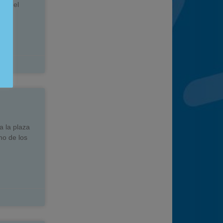
ro del
a la plaza
no de los