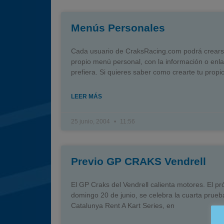
Menús Personales
Cada usuario de CraksRacing.com podrá crears
propio menú personal, con la información o enl
prefiera. Si quieres saber como crearte tu prop
LEER MÁS
25 junio, 2004
11:56
Previo GP CRAKS Vendrell
El GP Craks del Vendrell calienta motores. El p
domingo 20 de junio, se celebra la cuarta prueb
Catalunya Rent A Kart Series, en