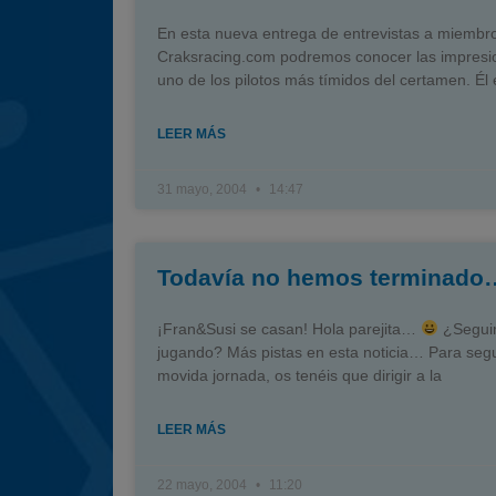
En esta nueva entrega de entrevistas a miembro
Craksracing.com podremos conocer las impresi
uno de los pilotos más tímidos del certamen. Él 
LEER MÁS
31 mayo, 2004
14:47
Todavía no hemos terminado
¡Fran&Susi se casan! Hola parejita…
¿Segui
jugando? Más pistas en esta noticia… Para segu
movida jornada, os tenéis que dirigir a la
LEER MÁS
22 mayo, 2004
11:20