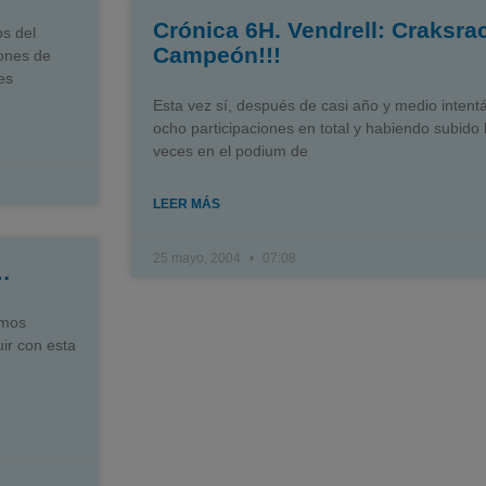
Crónica 6H. Vendrell: Craksra
s del
Campeón!!!
ones de
es
Esta vez sí, después de casi año y medio intent
ocho participaciones en total y habiendo subido 
veces en el podium de
LEER MÁS
25 mayo, 2004
07:08
…
mos
ir con esta