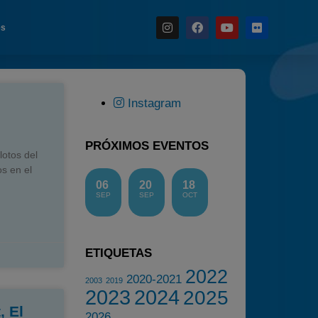
es
Noticias
Instagram
Calendario
Temporada 2026
PRÓXIMOS EVENTOS
lotos del
Carreras finalizadas
s en el
Campeonato
06
20
18
SEP
SEP
OCT
Temporada 2026
Temporadas anteriores
2020-2021
ETIQUETAS
2022
2022
2020-2021
2003
2019
2023
2024
2025
2023
, El
2024
2026