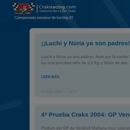
Campeonato amateur de karting 4T
¡¡Luchi y Núria ya son padres!
Luichi y Núria ya son padres. Ayer por la noche 
luz una preciosa niña de 3,5 Kg y 50cm de alto,
LEER MÁS
14 julio, 2004
13:11
4ª Prueba Craks 2004: GP Ven
Podium del GP de Vendrell Mañana muy calurosa