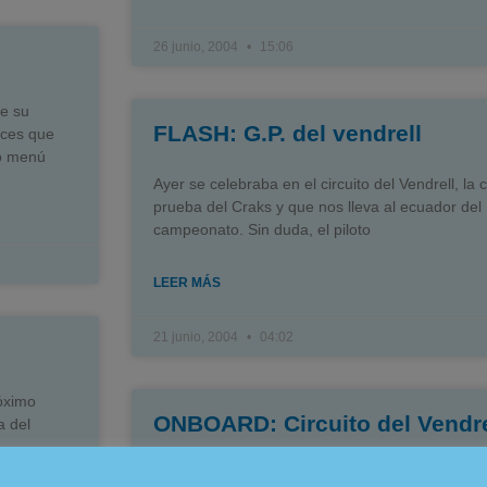
26 junio, 2004
15:06
e su
FLASH: G.P. del vendrell
aces que
io menú
Ayer se celebraba en el circuito del Vendrell, la 
prueba del Craks y que nos lleva al ecuador del
campeonato. Sin duda, el piloto
LEER MÁS
21 junio, 2004
04:02
róximo
ONBOARD: Circuito del Vendre
a del
Hace unos cuantos días, tu web favorita conseg