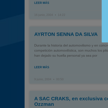
LEER MÁS
16 junio, 2004
14:22
AYRTON SENNA DA SILVA
Durante la historia del automovilismo y en concr
competición automovilística, son muchos los pil
han dejado su huella personal ya sea por
LEER MÁS
9 junio, 2004
00:50
A SAC CRAKS, en exclusiva c
Ozzman