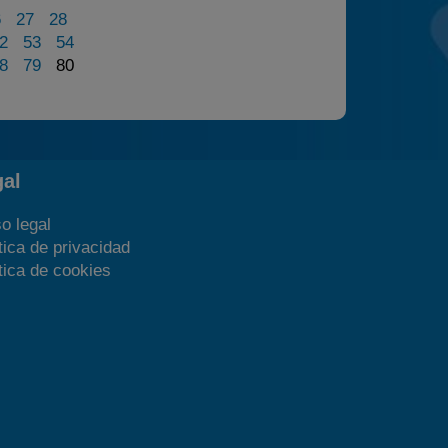
6
27
28
2
53
54
8
79
80
gal
o legal
tica de privacidad
tica de cookies