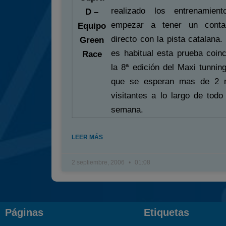
realizado los entrenamient
D –
empezar a tener un cont
Equipo
directo con la pista catalana
Green
es habitual esta prueba coinc
Race
la 8ª edición del Maxi tunnin
que se esperan mas de 2 m
visitantes a lo largo de todo 
semana.
LEER MÁS
2 septiembre, 2006
01:08
Páginas
Etiquetas