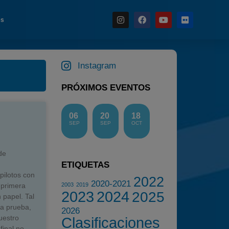
es
Instagram
Noticias
PRÓXIMOS EVENTOS
Calendario
Temporada 2026
06
20
18
SEP
SEP
OCT
Carreras finalizadas
Campeonato
de
Temporada 2026
ETIQUETAS
pilotos con
Temporadas anteriores
2022
2020-2021
 primera
2003
2019
2023
2024
2020-2021
2025
 papel. Tal
a prueba,
2022
2026
uestro
Clasificaciones
2023
final no