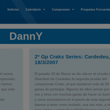
Noticias
Calendario
Campeonato
Preguntas Frecuent
DannY
7
2º Gp Craks Series: Cardedeu,
18/3/2007
t d´osona
El pasado 18 de Marzo se dio cita en el circuito 
campeonato.
Divertkart de Cardedeu la segunda prueba del
as hemos
campeonato Craks, al que asistieron más de 60 
a que esta
ganas de participar. Algunos de ellos venían por
vez y otros con muchas ganas de hacer un buen
elo
y como anunciamos en el previo de esta segund
ibamos a tener como invitado, una vez más, a n
gran amigo y compañero Nil Montserrat, pero al 