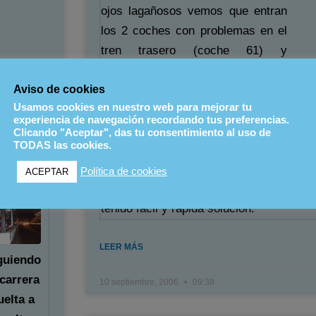
ojos lagañosos vemos que entran
los 2 coches con problemas en el
tren trasero (coche 61) y
problemas en la centralita (coche
Aviso de cookies
67). Casualmente ha sido los 2
Usamos cookies en nuestro web para mejorar tu
coches en menos de 10 minutos
experiencia de navegación recordando tus preferencias.
cosa que impedia al segundo
tre los
Clicando "Aceptar", das tu consentimiento al uso de
TODAS las cookies.
coche poder entrar dentro del box
para que le arreglaran la centralita.
Política de cookies
ACEPTAR
Por suerte y por lo que parece ha
tenido facil y rapida solucion.
LEER MÁS
guiendo
 carrera
10 septiembre, 2006
09:38
uelta a