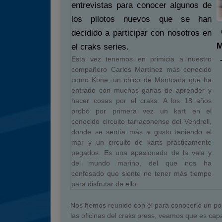
entrevistas para conocer algunos de
los pilotos nuevos que se han
decidido a participar con nosotros en
M
el craks series.
Esta vez tenemos en primicia a nuestro
compañero Carlos Martínez más conocido
como Kone, un chico de Montcada que ha
entrado con muchas ganas de aprender y
hacer cosas por el craks. A los 18 años
probó por primera vez un kart en el
conocido circuito tarraconense del Vendrell,
donde se sentía más a gusto teniendo el
mar y un circuito de karts prácticamente
pegados. Es una apasionado de la vela y
del mundo marino, del que nos ha
confesado que siente no tener más tiempo
para disfrutar de ello.
Nos hemos reunido con él para conocerlo un p
las oficinas del craks press, veamos que es cap