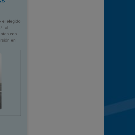
ks
 el elegido
, el
antes con
ersión en