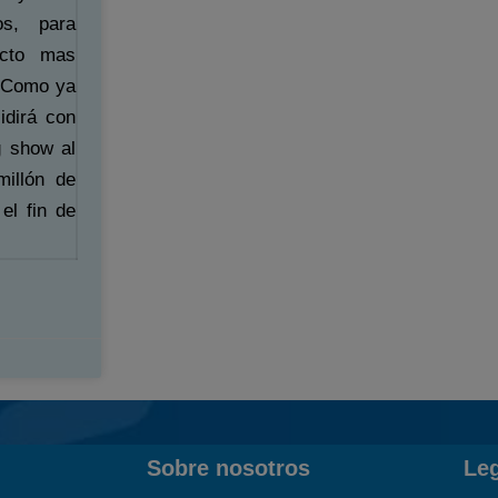
os, para
acto mas
. Como ya
idirá con
g show al
illón de
el fin de
Sobre nosotros
Le