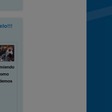
lo!!!
miendo
como
demos