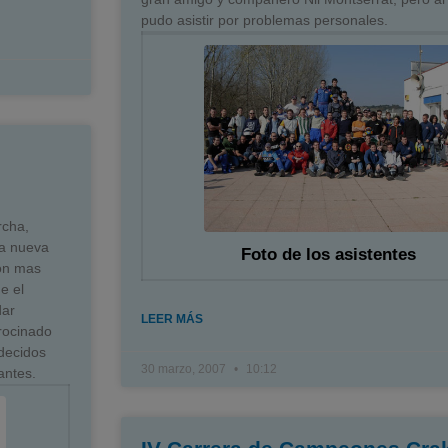
pudo asistir por problemas personales.
rcha,
ta nueva
Foto de los asistentes
con mas
e el
dar
LEER MÁS
rocinado
decidos
30 marzo, 2007
10:12
antes.