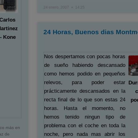
24 enero, 2007
14:25
Carlos
artinez
24 Horas, Buenos dias Montme
– Kone
Nos despertamos con pocas horas
de sueño habiendo descansado
como hemos podido en pequeños
relevos, para poder estar
Dur
prácticamente descansados en la
recta final de lo que son estas 24
po
horas. Hasta el momento, no
hemos tenido ningun tipo de
problema con el coche en toda la
oco más en
noche, pero nada mas abrir los
az de