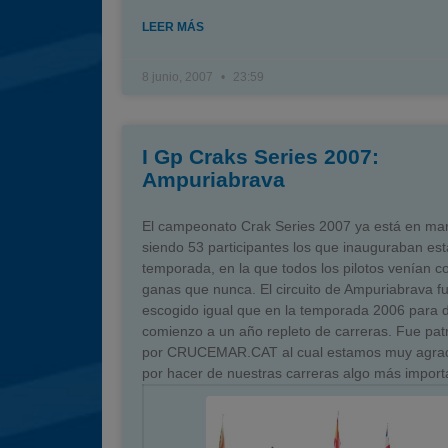
LEER MÁS
8 junio, 2007
23:59
I Gp Craks Series 2007:
Ampuriabrava
El campeonato Crak Series 2007 ya está en ma
siendo 53 participantes los que inauguraban es
temporada, en la que todos los pilotos venían 
ganas que nunca. El circuito de Ampuriabrava fu
escogido igual que en la temporada 2006 para 
comienzo a un año repleto de carreras. Fue pat
por CRUCEMAR.CAT al cual estamos muy agra
por hacer de nuestras carreras algo más import