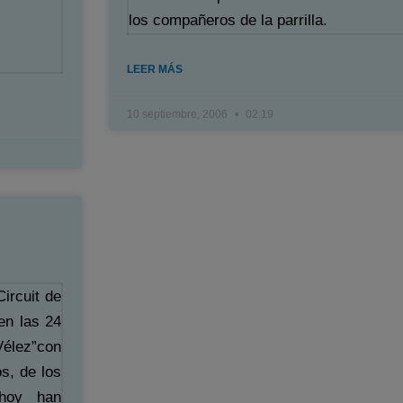
los compañeros de la parrilla.
LEER MÁS
10 septiembre, 2006
02:19
ircuit de
en las 24
Vélez”con
os, de los
hoy han