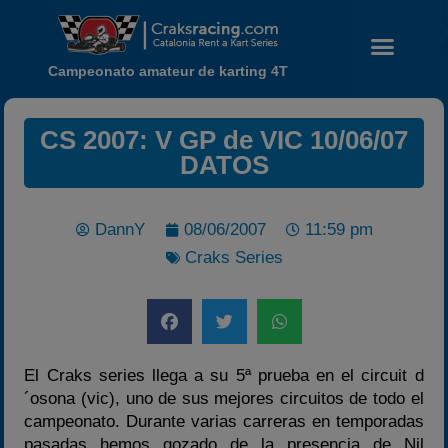
Campeonato amateur de karting 4T
CS 2007: V GP de VIC 10/06/07
DATOS
DannY
08/06/2007
11:59 pm
Noticias
Craks Series
Calendario
Temporada 2026
Carreras finalizadas
Campeonato
El Craks series llega a su 5ª prueba en el circuit d
Temporada 2026
´osona (vic), uno de sus mejores circuitos de todo el
Temporadas anteriores
campeonato. Durante varias carreras en temporadas
pasadas hemos gozado de la presencia de Nil