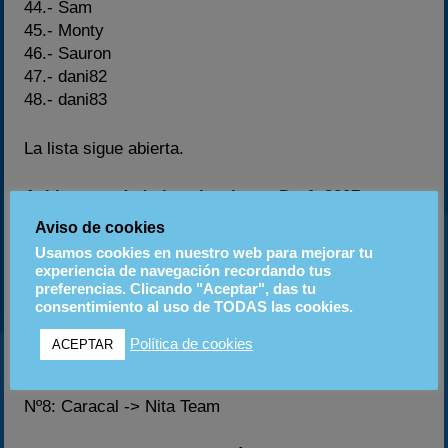
44.- Sam
45.- Monty
46.- Sauron
47.- dani82
48.- dani83
La lista sigue abierta.
Asi han quedado las elecciones Draft 2007
Aviso de cookies
Nº1: Zunik -> FOROKARTS RACING TEAM
Usamos cookies en nuestro web para mejorar tu
Nº2: Frozen -> MAIRENA MOTOR CLUB
experiencia de navegación recordando tus
preferencias. Clicando "Aceptar", das tu
Nº3: Nachete -> 3R’s TEAM
consentimiento al uso de TODAS las cookies.
Nº4: Lasu -> CRAKS ATTACK
Nº5: Sam -> POLE POSITION
Política de cookies
ACEPTAR
Nº6: Ito_2 -> BESORA MOTORS
Nº7: Sauron ->> GASSsss RACING TEAM
Nº8: Caracal -> Nita Team