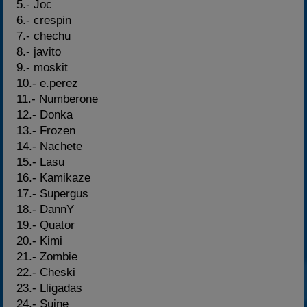
5.- Joc
6.- crespin
7.- chechu
8.- javito
9.- moskit
10.- e.perez
11.- Numberone
12.- Donka
13.- Frozen
14.- Nachete
15.- Lasu
16.- Kamikaze
17.- Supergus
18.- DannY
19.- Quator
20.- Kimi
21.- Zombie
22.- Cheski
23.- Lligadas
24.- Suine