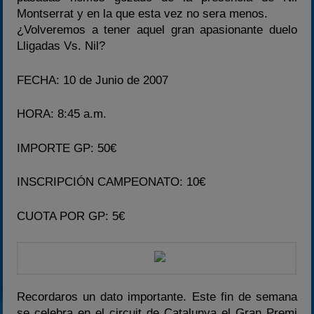
2020-2021
Montserrat y en la que esta vez no sera menos.
2022
¿Volveremos a tener aquel gran apasionante duelo
Lligadas Vs. Nil?
2023
2024
FECHA: 10 de Junio de 2007
2025
Estadísticas
HORA: 8:45 a.m.
Preguntas Frecuentes
IMPORTE GP: 50€
INSCRIPCIÓN CAMPEONATO: 10€
CUOTA POR GP: 5€
Recordaros un dato importante. Este fin de semana
se celebra en el circuit de Catalunya el Gran Premi