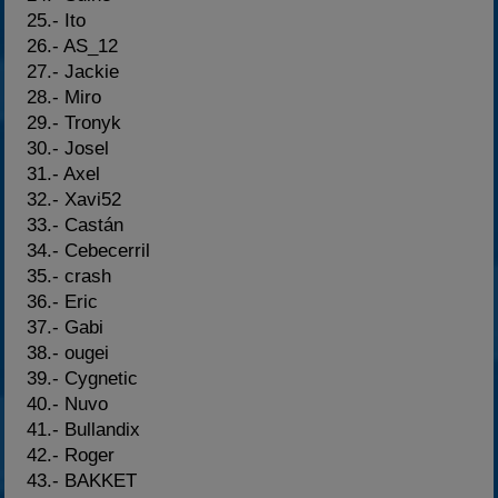
25.- Ito
26.- AS_12
27.- Jackie
28.- Miro
29.- Tronyk
30.- Josel
31.- Axel
32.- Xavi52
33.- Castán
34.- Cebecerril
35.- crash
36.- Eric
37.- Gabi
38.- ougei
39.- Cygnetic
40.- Nuvo
41.- Bullandix
42.- Roger
43.- BAKKET