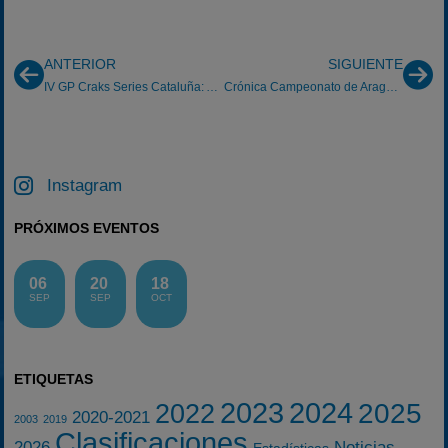
ANTERIOR
SIGUIENTE
IV GP Craks Series Cataluña: Alex Salas brilla en Cardedeu
Crónica Campeonato de Aragón de Karting de Alquiler: Navarra 5/06/2016
Instagram
PRÓXIMOS EVENTOS
06
20
18
SEP
SEP
OCT
ETIQUETAS
2023
2024
2025
2022
2020-2021
2003
2019
Clasificaciones
2026
Noticias