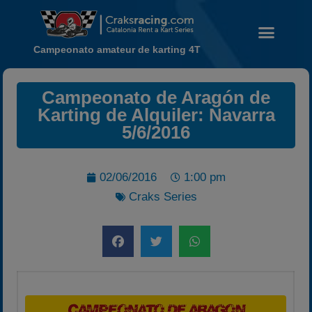
Campeonato amateur de karting 4T
Campeonato de Aragón de
Noticias
Karting de Alquiler: Navarra
5/6/2016
Calendario
Temporada 2026
Carreras finalizadas
02/06/2016
1:00 pm
Campeonato
Craks Series
Temporada 2026
Temporadas anteriores
2020-2021
2022
2023