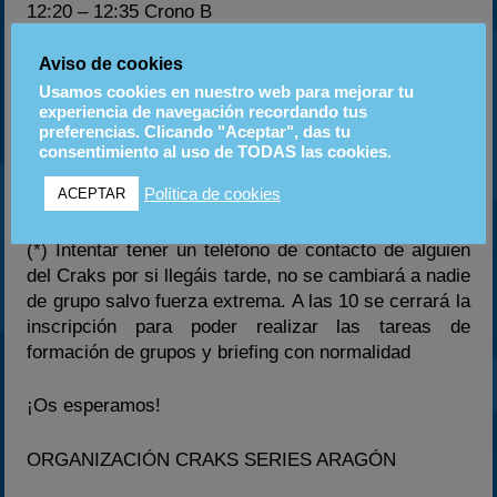
12:20 – 12:35
Crono B
Aviso de cookies
12:40 – 12:55
Prefinal A
13:00 – 13:15
Prefinal
B
Usamos cookies en nuestro web para mejorar tu
experiencia de navegación recordando tus
preferencias. Clicando "Aceptar", das tu
13:30 – 13:50
Final B
consentimiento al uso de TODAS las cookies.
14:00 – 14:20
Final A
Política de cookies
14:40 – 14:50
ACEPTAR
Podiums
(*) Intentar tener un teléfono de contacto de alguien
del Craks por si llegáis tarde, no se cambiará a nadie
de grupo salvo fuerza extrema. A las 10 se cerrará la
inscripción para poder realizar las tareas de
formación de grupos y briefing con normalidad
¡Os esperamos!
ORGANIZACIÓN CRAKS SERIES ARAGÓN