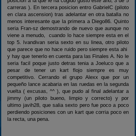
posicion a la que le ha cogido gusto este año, 3 de 5
carreras ). En tercera posicion entro GabrielC (piloto
en clara ascension) tras adelantar en otra batalla no
menos interesante que la primera a Diego86. Quinto
seria Fran-sz demostrando de nuevo que aunque no
viene a menudo, cuando lo hace siempre esta en el
top 5. Ivandivan seria sexto en su linea, otro piloto
que parece que no hace ruido pero siempre esta ahi
y hay que tenerlo en cuenta para las Finales A. No le
seria facil poque justo detras tenia a Joeluco que a
pesar de tener un kart flojo siempre es muy
competitivo. Cerrando el grupo Alexx que por un
pequeño lance acabaria en las ruedas en la segunda
vuelta ( excusas, ^^ ), que pudo al final adelantar a
jimmy (un piloto bueno, limpio y correcto) y por
ultimo javih28, que salia sexto pero fue poco a poco
perdiendo posiciones con un kart que corria poco en
la recta, una pena.