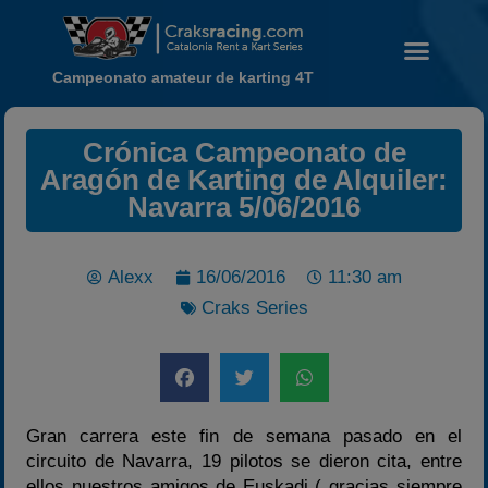
Campeonato amateur de karting 4T
Crónica Campeonato de
Aragón de Karting de Alquiler:
Navarra 5/06/2016
Noticias
Calendario
Alexx
16/06/2016
11:30 am
Temporada 2026
Craks Series
Carreras finalizadas
Campeonato
Temporada 2026
Temporadas anteriores
Gran carrera este fin de semana pasado en el
circuito de Navarra, 19 pilotos se dieron cita, entre
2020-2021
ellos nuestros amigos de Euskadi ( gracias siempre