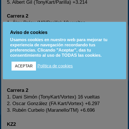
5. Albert Gil (TonyKart/Parilla) +3.214
Carrera 2
1. Álex Palou (M2/Parilla) 10 vueltas
2. Albert Gil (TonyKart/Parilla) +0.823
Aviso de cookies
3. Maverick Domenech (Intrepid/Parilla) +0.887
Usamos cookies en nuestro web para mejorar tu
experiencia de navegación recordando tus
KF2
preferencias. Clicando "Aceptar", das tu
consentimiento al uso de TODAS las cookies.
Carrera 1
1. Dani Simón (TonyKart/Vortex) 16 vueltas
Política de cookies
ACEPTAR
2. Oscar González (FA Kart/Vortex) +0.482
3. Rubén Curbelo (Maranello/TM) +2.506
Carrera 2
1. Dani Simón (TonyKart/Vortex) 16 vueltas
2. Oscar González (FA Kart/Vortex) +6.297
3. Rubén Curbelo (Maranello/TM) +6.696
KZ2