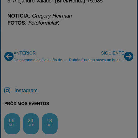
3. Alejandro Valador (Birel/Honda) +5.985
NOTICIA:
Gregory Heirman
FOTOS:
FotoformulaK
ANTERIOR
SIGUIENTE
Campeonato de Cataluña de Karting: Mora Nou
Rubén Curbelo busca un hueco en Europa
Instagram
PRÓXIMOS EVENTOS
06
20
18
SEP
SEP
OCT