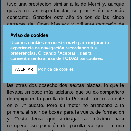
tuvo una prestación similar a la de Merhi y, aunque
quizás no tan espectacular, su progresión fue más
constante. Ganador este año de dos de las cinco
carreras del Open Masters y brillante campeón de
este reconocido certamen, Costa partía como uno de
Aviso de cookies
los máximos favoritos al título europeo y para ello
Usamos cookies en nuestro web para mejorar tu
contaba por vez primera con el apoyo de la empresa
experiencia de navegación recordando tus
Akasvayu, que ha decidido involucrarse en el
preferencias. Clicando "Aceptar", das tu
porvenir de este piloto con gran futuro.
consentimiento al uso de TODAS las cookies.
Política de cookies
ACEPTAR
Albert fue 10º absoluto en los entrenamientos antes
de terminar tercero en una de las clasificatorias. En
las otras dos cosechó dos sextas plazas, lo que le
llevaba un poco más adelante que su ex-compañero
de equipo en la parrilla de la Prefinal, concretamente
en el 7º puesto. Pero su motor no arrancaba a la
primera al salir de boxes para la vuelta de formación
y Costa tenía que arriesgar al máximo para
recuperar su posición de parrilla ya que en una