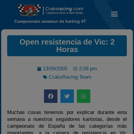
Campeonato amateur de karting 4T
Open resistencia de Vic: 2
Horas
Noticias
Calendario
13/09/2005
2:06 pm
Temporada 2026
CraksRacing Team
Carreras finalizadas
Campeonato
Temporada 2026
Temporadas anteriores
Muchas cosas tenemos por explicar durante esta
semana a nuestros seguidores kartistas, desde el
2020-2021
campeonato de España de las categorías más
2022
importantes, a la carrera de resistencia en Vic