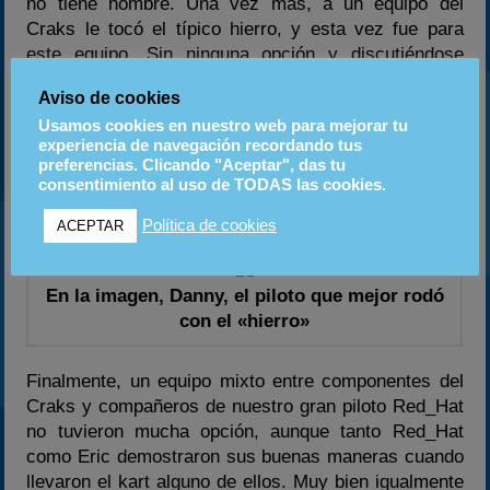
no tiene nombre. Una vez más, a un equipo del
Craks le tocó el típico hierro, y esta vez fue para
este equipo. Sin ninguna opción y discutiéndose
posiciones en las zonas viradas para luego perderlas
Aviso de cookies
en las rectas, la moral de estos chicos acabó por los
Usamos cookies en nuestro web para mejorar tu
suelos, dedicándose a animar a sus compañeros.
experiencia de navegación recordando tus
Carrerón de los cuatro que acabaron dignamente y
preferencias. Clicando "Aceptar", das tu
además en la novena posición, con otros seis
consentimiento al uso de TODAS las cookies.
equipos por detrás.
Política de cookies
ACEPTAR
En la imagen, Danny, el piloto que mejor rodó
con el «hierro»
Finalmente, un equipo mixto entre componentes del
Craks y compañeros de nuestro gran piloto Red_Hat
no tuvieron mucha opción, aunque tanto Red_Hat
como Eric demostraron sus buenas maneras cuando
llevaron el kart alguno de ellos. Muy bien igualmente