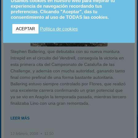
Usamos cookies en nuestro web para mejorar tu
experiencia de navegación recordando tus
preferencias. Clicando "Aceptar", das tu
consentimiento al uso de TODAS las cookies.
Política de cookies
ACEPTAR
Stephen Ballering, que debutaba con su nueva montura
Intrepid en el circuito del Vendrell, conseguía la victoria en
esta primera cita del Campeonato de Cataluña de las
Challenge, y además con mucha autoridad, ganando tanto
final como prefinal de una forma bastante autoritaria.
Ballering estuvo siempre controlado por Flores, que realizó
una excelente carrera confirmando un gran potencial que
ya se vio en Aragón la temporada pasada, mientras tercero
finalizaba Lino con una gran remontada.
LEER MÁS
12 febrero, 2008
11:50