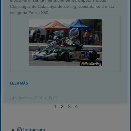
més amb el seu primer triomf en les Copes, Trofeus i
Challenges de Catalunya de kàrting, concretament en la
categoria Parilla X30.
LEER MÁS
14 septiembre, 2007
14:09
1
2
3
4
Instagram