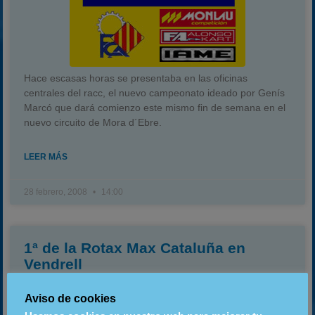
Hace escasas horas se presentaba en las oficinas
centrales del racc, el nuevo campeonato ideado por Genís
Marcó que dará comienzo este mismo fin de semana en el
nuevo circuito de Mora d´Ebre.
LEER MÁS
28 febrero, 2008
14:00
1ª de la Rotax Max Cataluña en
Vendrell
Aviso de cookies