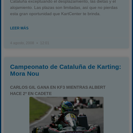
Cataluña exceptuando el desplazamiento, las dietas y el
Temporada 2026
alojamiento. Las plazas son limitadas, así que no pierdas
esta gran oportunidad que KartCenter te brinda.
Temporadas anteriores
2020-2021
LEER MÁS
2022
2023
4 agosto, 2008
12:01
2024
2025
Campeonato de Cataluña de Karting:
Estadísticas
Mora Nou
Preguntas Frecuentes
CARLOS GIL GANA EN KF3 MIENTRAS ALBERT
HACE 2º EN CADETE