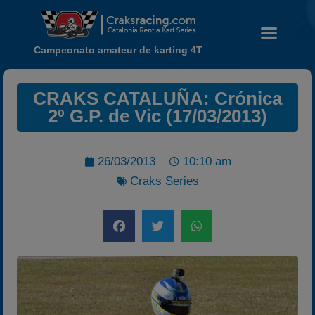
Campeonato amateur de karting 4T
CRAKS CATALUÑA: Crónica
2º G.P. de Vic (17/03/2013)
Noticias
26/03/2013
10:10 am
Calendario
Craks Series
Temporada 2026
Carreras finalizadas
Campeonato
Temporada 2026
Temporadas anteriores
2020-2021