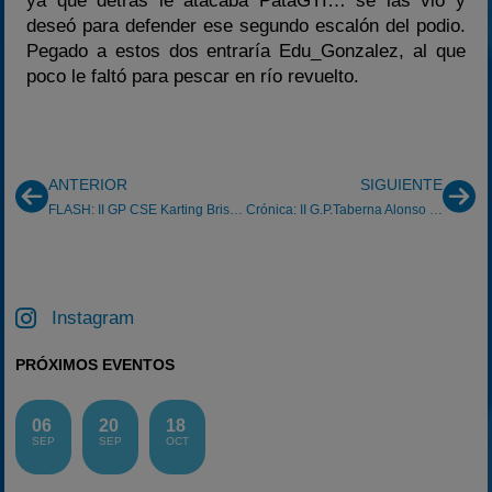
ya que detrás le atacaba PataGTI… se las vio y
deseó para defender ese segundo escalón del podio.
Pegado a estos dos entraría Edu_Gonzalez, al que
poco le faltó para pescar en río revuelto.
ANTERIOR
SIGUIENTE
FLASH: II GP CSE Karting Briscous 24/03/2013
Crónica: II G.P.Taberna Alonso Craks Aragón 2013 (Navarra,10/3/13)
Instagram
PRÓXIMOS EVENTOS
06
20
18
SEP
SEP
OCT