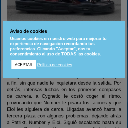
Todo y ser un mal fin de semana para Lligadas, se
Aviso de cookies
fue con un excelente 2º lugar final
Usamos cookies en nuestro web para mejorar tu
experiencia de navegación recordando tus
preferencias. Clicando "Aceptar", das tu
Final A:
consentimiento al uso de TODAS las cookies.
Si en las otras finales hubo un claro dominador en
Política de cookies
ACEPTAR
esta no sería menos. Axel puso el broche de oro a
una gran matinal de carreras imperando de principio
a fin, sin que nadie le inquietara desde la salida. Por
detrás, intensas luchas en los primeros compases
de carrera, a Cygnetic le costó coger el ritmo,
provocando que Number le pisara los talones y que
Eloi les siguiera de cerca. Lligadas avanzó hasta la
tercera plaza con algunos problemas, dejando atrás
a Patrikt, Number y Eloi. Siguió escalando hasta su