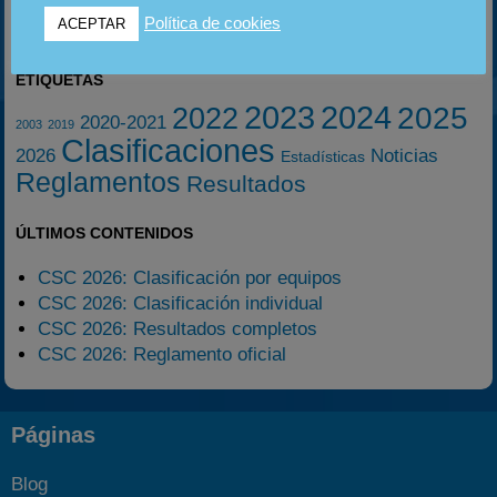
Política de cookies
ACEPTAR
ETIQUETAS
2023
2024
2025
2022
2020-2021
2003
2019
Clasificaciones
2026
Noticias
Estadísticas
Reglamentos
Resultados
ÚLTIMOS CONTENIDOS
CSC 2026: Clasificación por equipos
CSC 2026: Clasificación individual
CSC 2026: Resultados completos
CSC 2026: Reglamento oficial
Páginas
Blog