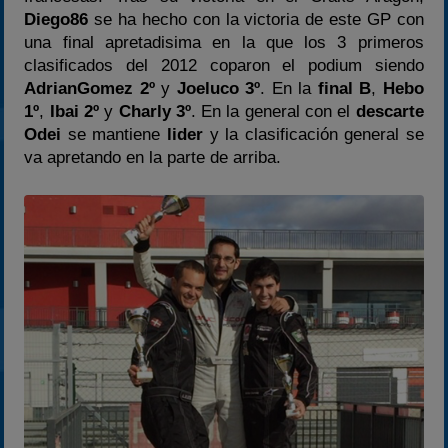
Diego86
se ha hecho con la victoria de este GP con
2025
una final apretadisima en la que los 3 primeros
Estadísticas
clasificados del 2012 coparon el podium siendo
Preguntas Frecuentes
AdrianGomez 2º
y
Joeluco 3º
. En la
final B
,
Hebo
1º
,
Ibai 2º
y
Charly 3º
. En la general con el
descarte
Odei
se mantiene
lider
y la clasificación general se
va apretando en la parte de arriba.