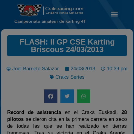
Campeonato amateur de karting 4T
Noticias
FLASH: II GP CSE Karting
Calendario
Briscous 24/03/2013
Temporada 2026
Carreras finalizadas
Joel Barneto Salazar
24/03/2013
10:39 pm
Campeonato
Craks Series
Temporada 2026
Temporadas anteriores
2020-2021
Record de asistencia
en el Craks Euskadi,
28
2022
pilotos
se dieron cita en la primera carrera en seco
2023
de todas las que se han realizado en tierras
2024
francesas. Tras su victoria en el Craks Aragón,