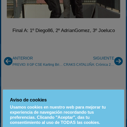
Final A: 1º Diego86, 2º AdrianGomez, 3º Joeluco
ANTERIOR
SIGUIENTE
PREVIO: II GP CSE Karting Briscous (Francia) 24/03/2013
CRAKS CATALUÑA: Crónica 2º G.P. de Vic (17/03/2013)
Instagram
Aviso de cookies
PRÓXIMOS EVENTOS
Usamos cookies en nuestro web para mejorar tu
experiencia de navegación recordando tus
preferencias. Clicando "Aceptar", das tu
06
20
18
consentimiento al uso de TODAS las cookies.
SEP
SEP
OCT