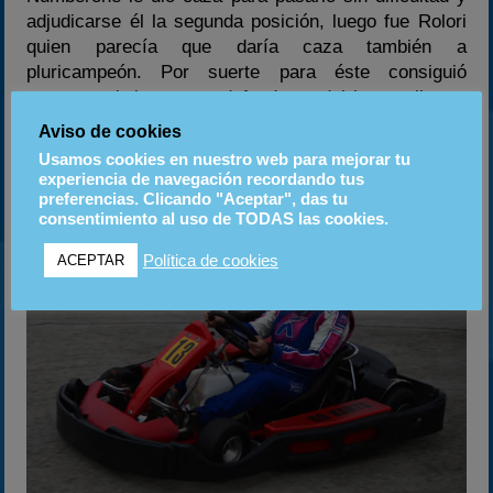
adjudicarse él la segunda posición, luego fue Rolori
quien parecía que daría caza también a
pluricampeón. Por suerte para éste consiguió
aguantar el ritmo para defenderse del joven piloto y
conseguir no bajar del podio.
Aviso de cookies
Usamos cookies en nuestro web para mejorar tu
FINAL B
experiencia de navegación recordando tus
preferencias. Clicando "Aceptar", das tu
consentimiento al uso de TODAS las cookies.
Política de cookies
ACEPTAR