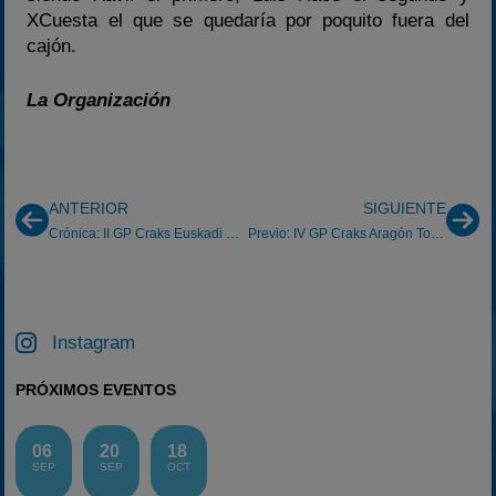
XCuesta el que se quedaría por poquito fuera del
cajón.
La Organización
ANTERIOR
SIGUIENTE
Crónica: II GP Craks Euskadi OcioKart Güeñes 15/04/2012
Previo: IV GP Craks Aragón Torremocha 6/05/2012
Instagram
PRÓXIMOS EVENTOS
06
20
18
SEP
SEP
OCT