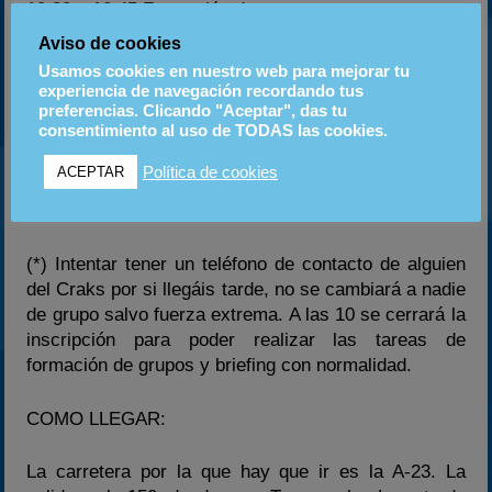
10:30 – 10:45 Formación de grupos
10:45 – 11:00 Briefing
Aviso de cookies
11:00 – 11:15 Crono A
Usamos cookies en nuestro web para mejorar tu
11:20 – 11:35 Crono B
experiencia de navegación recordando tus
11:50 – 12:05 Pre-Final A
preferencias. Clicando "Aceptar", das tu
consentimiento al uso de TODAS las cookies.
12:10 – 12:25 Pre-Final B
12:45 – 13:05 Final B
Política de cookies
ACEPTAR
13:10 – 13:30 Final A
13:45 Pódiums
(*) Intentar tener un teléfono de contacto de alguien
del Craks por si llegáis tarde, no se cambiará a nadie
de grupo salvo fuerza extrema. A las 10 se cerrará la
inscripción para poder realizar las tareas de
formación de grupos y briefing con normalidad.
COMO LLEGAR:
La carretera por la que hay que ir es la A-23. La