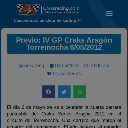
Campeonato amateur de karting 4T
Previo: IV GP Craks Aragón
Torremocha 6/05/2012
Noticias
Calendario
pekarting
03/05/2012
10:00 am
Temporada 2026
Craks Series
Carreras finalizadas
Campeonato
Temporada 2026
Temporadas anteriores
El día 6 de mayo se va a celebrar la cuarta carrera
2020-2021
puntuable del Craks Series Aragón 2012 en el
circuito de Torremocha. Una carrera que marca el
2022
ecuador del campeonato. El año pasado, el ganador