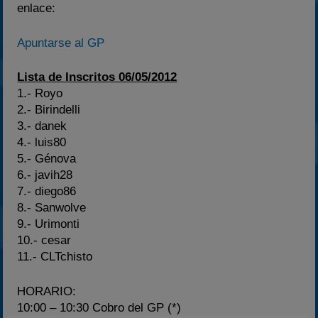
enlace:
Apuntarse al GP
Lista de Inscritos 06/05/2012
1.- Royo
2.- Birindelli
3.- danek
4.- luis80
5.- Génova
6.- javih28
7.- diego86
8.- Sanwolve
9.- Urimonti
10.- cesar
11.- CLTchisto
HORARIO:
10:00 – 10:30 Cobro del GP (*)