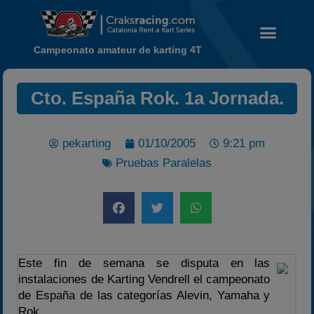
Campeonato amateur de karting 4T
Cto. España Rok. 1a Jornada.
Noticias
Calendario
pekarting
01/10/2005
9:21 pm
Temporada 2026
Pruebas Paralelas
Carreras finalizadas
Campeonato
Temporada 2026
Temporadas anteriores
Este fin de semana se disputa en las
2020-2021
instalaciones de Karting Vendrell el campeonato
2022
de España de las categorías Alevin, Yamaha y
Rok.
2023