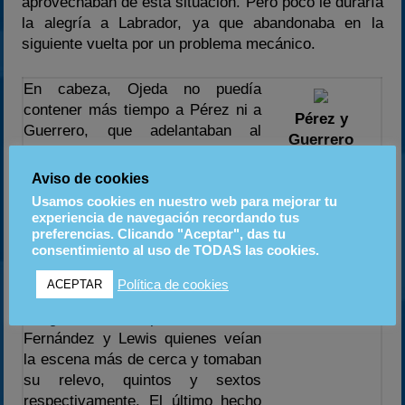
aprovechaban de esta situación. Pero poco le duraría
la alegría a Labrador, ya que abandonaba en la
siguiente vuelta por un problema mecánico.
En cabeza, Ojeda no puedía
contener más tiempo a Pérez ni a
Pérez y
Guerrero, que adelantaban al
Guerrero
Madrileño y se escapaban sin
dominaban
demasiados problemas. Merlos y
Aviso de cookies
las
Franco eran entonces los que
clasificatorias
Usamos cookies en nuestro web para mejorar tu
pasaban a presionar al único
experiencia de navegación recordando tus
Intrepid inscrito, el de Ojeda, pero
preferencias. Clicando "Aceptar", das tu
consentimiento al uso de TODAS las cookies.
un pequeño toque entre ellos
provocaba una espectacular salida
Política de cookies
ACEPTAR
de pista de Merlos, que se veía
relegado a la 12ª posición, siendo
Fernández y Lewis quienes veían
la escena más de cerca y tomaban
su relevo, quintos y sextos
respectivamente. El último hecho