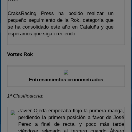
2024
CraksRacing Press ha podido realizar un
2025
pequeño seguimiento de la Rok, categoría que
Estadísticas
se ha consolidado este año en Cataluña y que
esperamos que siga creciendo.
Preguntas Frecuentes
Vortex Rok
Entrenamientos cronometrados
1ª Clasificatoria:
Javier Ojeda empezaba flojo la primera manga,
perdiendo la primera posición a favor de José
Pérez a final de recta, y poco más tarde
viéndose relegado al tercero cuando Álvaro