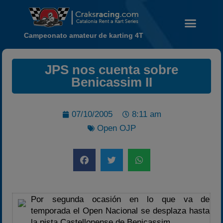
Campeonato amateur de karting 4T
JPS nos cuenta sobre
Noticias
Benicassim II
Calendario
Temporada 2026
07/10/2005
8:11 am
Carreras finalizadas
Open OJP
Campeonato
Temporada 2026
Temporadas anteriores
2020-2021
Por segunda ocasión en lo que va de
2022
temporada el Open Nacional se desplaza hasta
2023
la pista Castellonense de Benicassim.