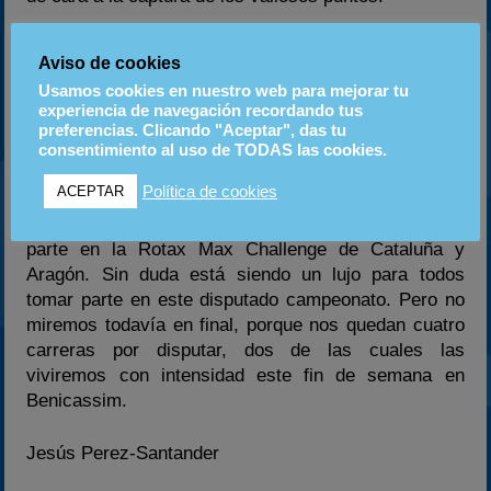
Aviso de cookies
Busquen, comparen, y si encuentran una
Usamos cookies en nuestro web para mejorar tu
experiencia de navegación recordando tus
mejor, corranla
preferencias. Clicando "Aceptar", das tu
consentimiento al uso de TODAS las cookies.
La temporada ya se acerca a su fin, y casi podemos
Política de cookies
ACEPTAR
tocar la recta final de la histórica temporada del 2005
en la que más de cincuenta pilotos hemos tomado
parte en la Rotax Max Challenge de Cataluña y
Aragón. Sin duda está siendo un lujo para todos
tomar parte en este disputado campeonato. Pero no
miremos todavía en final, porque nos quedan cuatro
carreras por disputar, dos de las cuales las
viviremos con intensidad este fin de semana en
Benicassim.
Jesús Perez-Santander