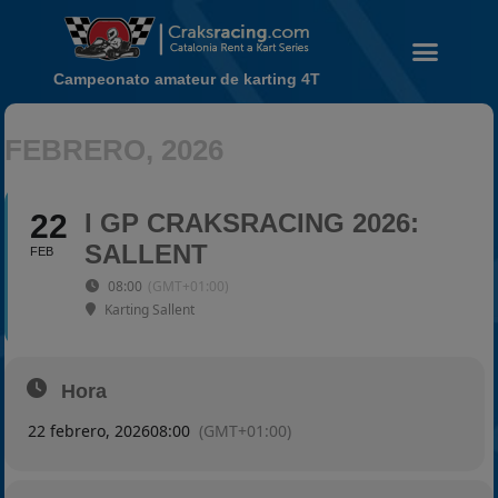
Campeonato amateur de karting 4T
Noticias
FEBRERO, 2026
Calendario
Temporada 2026
22
I GP CRAKSRACING 2026:
Carreras finalizadas
SALLENT
FEB
Campeonato
08:00
(GMT+01:00)
Temporada 2026
Karting Sallent
Temporadas anteriores
2020-2021
Hora
2022
22 febrero, 2026
08:00
(GMT+01:00)
2023
2024