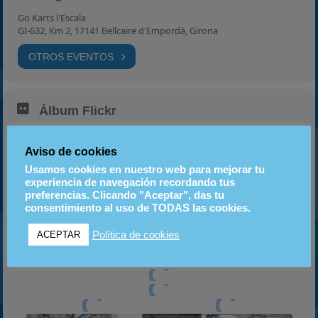
Go Karts l'Escala
GI-632, Km 2, 17141 Bellcaire d'Empordà, Girona
OTROS EVENTOS
Álbum Flickr
Aviso de cookies
GP1 2024 Karting
Usamos cookies en nuestro web para mejorar tu
experiencia de navegación recordando tus
L'Escala
preferencias. Clicando "Aceptar", das tu
1210 fotos
consentimiento al uso de TODAS las cookies.
Política de cookies
ACEPTAR