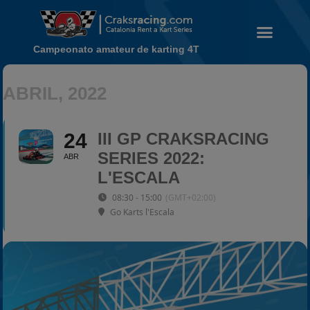
Campeonato amateur de karting 4T
ABRIL, 2022
Noticias
Calendario
24
III GP CRAKSRACING
Temporada 2026
SERIES 2022:
ABR
Carreras finalizadas
L'ESCALA
Campeonato
08:30 - 15:00
(GMT+02:00)
Temporada 2026
Go Karts l'Escala
Temporadas anteriores
2020-2021
2022
2023