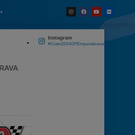
es
Instagram
Noticias
#Craks2024GPEmpuriabrava
Calendario
Temporada 2026
BRAVA
Carreras finalizadas
Campeonato
Temporada 2026
Temporadas anteriores
2020-2021
2022
2023
2024