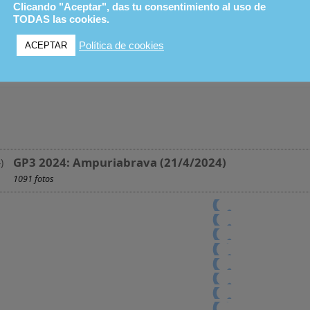
Clicando "Aceptar", das tu consentimiento al uso de
Carrer del Xaloc, s/n, 17487 Empuriabra
TODAS las cookies.
OTROS EVENTOS
Política de cookies
ACEPTAR
GP3 2024: Ampuriabrava (21/4/2024)
1091 fotos