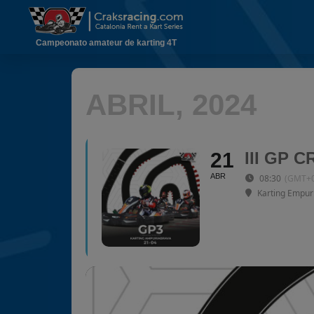
Campeonato amateur de karting 4T
ABRIL, 2024
21
III GP 
ABR
08:30
(GMT+0
Karting Empur