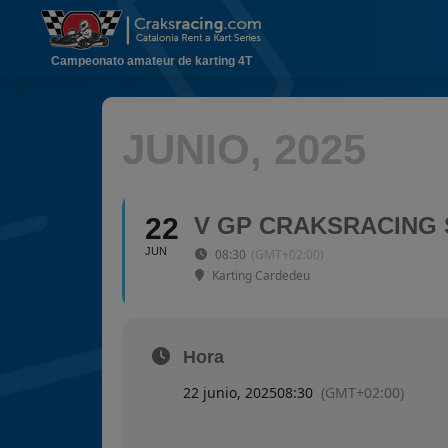
Campeonato amateur de karting 4T
JUNIO, 2025
22
V GP CRAKSRACING 
JUN
08:30
(GMT+02:00)
Karting Cardedeu
Hora
22 junio, 2025
08:30
(GMT+02:00)