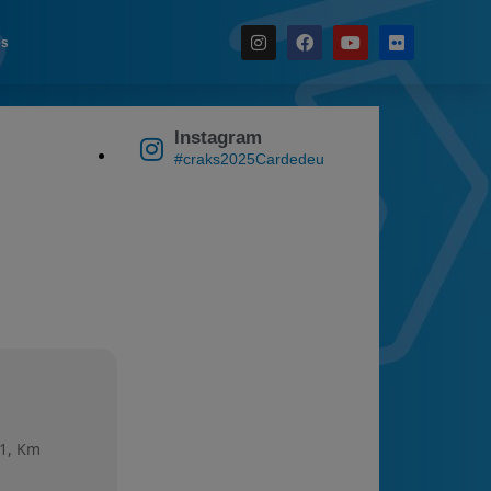
es
Noticias
Instagram
Calendario
#craks2025Cardedeu
Temporada 2026
Carreras finalizadas
Campeonato
Temporada 2026
Temporadas anteriores
2020-2021
2022
2023
51, Km
2024
2025