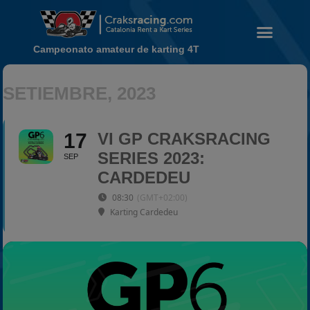
Campeonato amateur de karting 4T
SETIEMBRE, 2023
Noticias
Calendario
Temporada 2026
17
VI GP CRAKSRACING
SERIES 2023:
Carreras finalizadas
SEP
CARDEDEU
Campeonato
08:30
(GMT+02:00)
Temporada 2026
Karting Cardedeu
Temporadas anteriores
2020-2021
2022
2023
2024