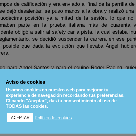
pos de calificación y era enviado al final de la parrilla de
 se dejó desalentar, se puso manos a la obra y realizó una
duodécima posición ya a mitad de la sesión, lo que no
maban parte en la prueba italiana más de cuarenta ve
ente obligó a salir al safety car a pista, la cual estaba i
reglamentario, se decidió suspender la carrera en ese pun
 posible que dada la evolución que llevaba Ángel hubier
rera.
ado para Ángel Santos y para el equipo Roger Racing, quie
lenge Ferrari ha demostrado estar a la altura de pilotos
 pericia.
Aviso de cookies
Usamos cookies en nuestro web para mejorar tu
experiencia de navegación recordando tus preferencias.
 Challenge
Clicando "Aceptar", das tu consentimiento al uso de
TODAS las cookies.
Política de cookies
ACEPTAR