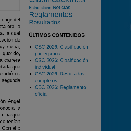
2025
Noticias
Estadísticas
Reglamentos
Estadísticas
llenge del
Resultados
Preguntas Frecuentes
ta era la
a, la cual
ÚLTIMOS CONTENIDOS
icación de
uy sucia,
CSC 2026: Clasificación
 querido,
por equipos
a carrera
CSC 2026: Clasificación
ntada que
individual
ecidió no
CSC 2026: Resultados
a segunda
completos
CSC 2026: Reglamento
oficial
ión Ángel
onocía la
en parque
co tenían
 Con ello