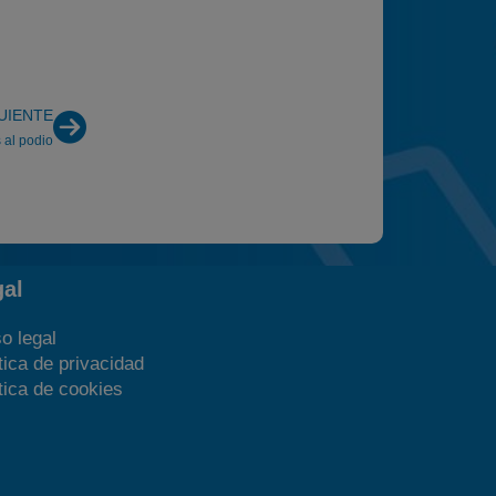
UIENTE
 al podio
gal
o legal
tica de privacidad
tica de cookies