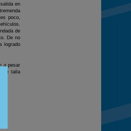
 salida en
 tremenda
 es poco,
hículos.
nundada de
to. De no
a logrado
n a pesar
 de talla