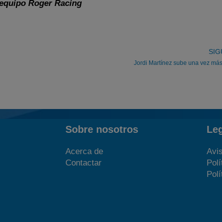
equipo Roger Racing
SIG
Jordi Martínez sube una vez más
Sobre nosotros
Le
Acerca de
Avis
Contactar
Polí
Polí