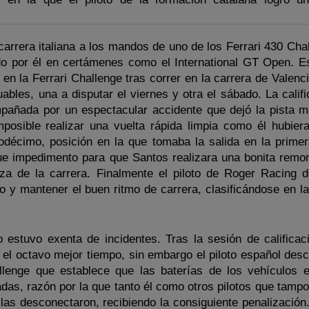
carrera italiana a los mandos de uno de los Ferrari 430 Cha
ado por él en certámenes como el International GT Open. Es
n la Ferrari Challenge tras correr en la carrera de Valenci
ables, una a disputar el viernes y otra el sábado. La calif
mpañada por un espectacular accidente que dejó la pista m
mposible realizar una vuelta rápida limpia como él hubiera
uodécimo, posición en la que tomaba la salida en la primer
fue impedimento para que Santos realizara una bonita remo
za de la carrera. Finalmente el piloto de Roger Racing d
o y mantener el buen ritmo de carrera, clasificándose en l
estuvo exenta de incidentes. Tras la sesión de calificac
el octavo mejor tiempo, sin embargo el piloto español desc
llenge que establece que las baterías de los vehículos 
das, razón por la que tanto él como otros pilotos que tampo
as desconectaron, recibiendo la consiguiente penalización.