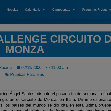
Noticias
Calendario
Campeonato
Preguntas Frecuent
ALLENGE CIRCUITO 
MONZA
Racing
02/11/2006
11:00 am
Pruebas Paralelas
acing Ángel Santos, disputó el pasado fin de semana la final
enge, en el Circuito de Monza, en Italia. Un impresionante
os los países del mundo se dio cita en esta última prueba
 en la que el piloto de la formación catalana logró un