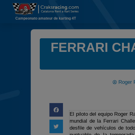
Campeonato amateur de karting 4T
FERRARI CH
Roger 
El piloto del equipo Roger R
mundial de la Ferrari Chall
desfile de vehículos de tod
puntuable de la temporada,