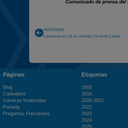
Comunicado de prensa del 
ANTERIOR
Campionat de Cat. de Velocitat: Circuit de Calafat
Páginas
Etiquetas
Blog
2003
Calendario
2019
Carreras finalizadas
2020-2021
Portada
2022
Preguntas Frecuentes
2023
2024
2025