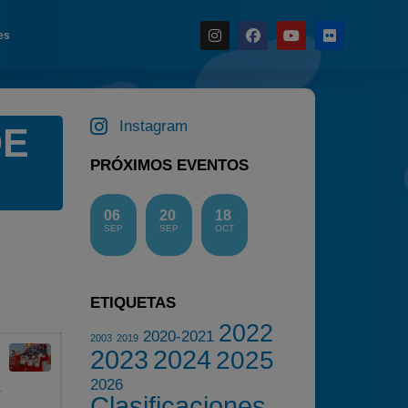
es
Noticias
Instagram
DE
Calendario
PRÓXIMOS EVENTOS
Temporada 2026
Carreras finalizadas
06
20
18
Campeonato
SEP
SEP
OCT
Temporada 2026
Temporadas anteriores
ETIQUETAS
2020-2021
2022
2020-2021
2022
2003
2019
2023
2024
2025
2023
2026
2024
Clasificaciones