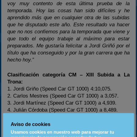
voy muy contento de esta última prueba de la
temporada. Hoy las cosas han sido difíciles y he
aprendido más que en cualquier otra de las subidas
que he disputado este año. Este resultado va hacer
que no nos confiemos para la temporada que viene y
que todo el equipo trabaje al máximo para estar
preparados. Me gustaría felicitar a Jordi Griñó por el
título que ha conseguido y por la gran carrera que ha
hecho hoy.”
Clasificación categoría CM – XIII Subida a La
Trona:
1. Jordi Griño (Speed Car GT 1000) 4:10,075.
2. Carlos Mestres (Speed Car GT 1000) a 3,057.
3. Jordi Martínez (Speed Car GT 1000) a 4,939.
4. Julián Córdoba (Speed Car GT 1000) a 8,489.
5. Joan Bigas (Speed Car GT 1000) a 8,676.
6. Esteve Torrents (Speed Car GT 1000) a 8,808…
Aviso de cookies
Usamos cookies en nuestro web para mejorar tu