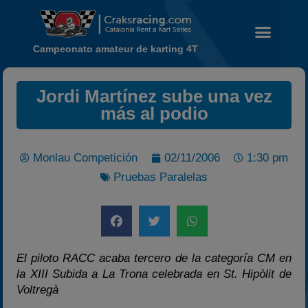
Campeonato amateur de karting 4T
Jordi Martínez sube una vez
Noticias
más al podio
Calendario
Temporada 2026
Monlau Competición
02/11/2006
1:30 pm
Carreras finalizadas
Pruebas Paralelas
Campeonato
Temporada 2026
Temporadas anteriores
2020-2021
El piloto RACC acaba tercero de la categoría CM en
la XIII Subida a La Trona celebrada en St. Hipòlit de
2022
Voltregà
2023