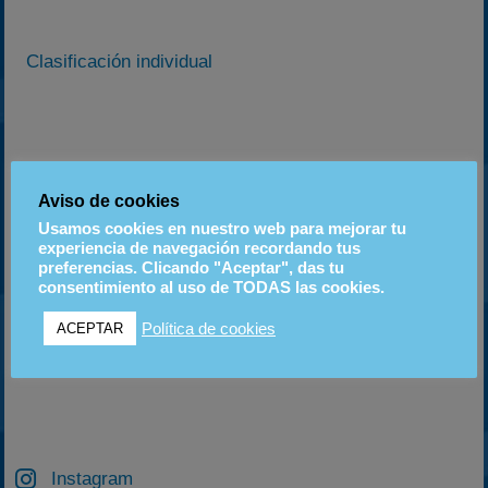
Clasificación individual
Clasificación por equipos
Aviso de cookies
Usamos cookies en nuestro web para mejorar tu
Enviat per JoseLF1
experiencia de navegación recordando tus
preferencias. Clicando "Aceptar", das tu
consentimiento al uso de TODAS las cookies.
Política de cookies
ACEPTAR
ANTERIOR
SIGUIENTE
PREVIO G.P VIC
Presentació de l’equip VNG Motorsport
Instagram