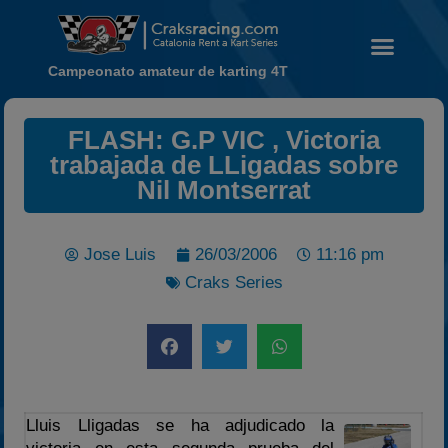
Campeonato amateur de karting 4T
FLASH: G.P VIC , Victoria
Noticias
trabajada de LLigadas sobre
Calendario
Nil Montserrat
Temporada 2026
Carreras finalizadas
Jose Luis
26/03/2006
11:16 pm
Campeonato
Craks Series
Temporada 2026
Temporadas anteriores
2020-2021
2022
2023
Lluis Lligadas se ha adjudicado la