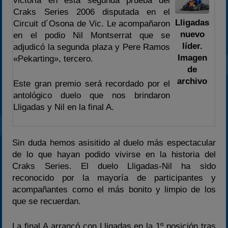
victoria en esta segunda prueba del
2024
Craks Series 2006 disputada en el
2025
Lligadas
Circuit d´Osona de Vic. Le acompañaron
nuevo
Estadísticas
en el podio Nil Montserrat que se
líder.
adjudicó la segunda plaza y Pere Ramos
Preguntas Frecuentes
Imagen
«Pekarting», tercero.
de
archivo
Este gran premio será recordado por el
antológico duelo que nos brindaron
Lligadas y Nil en la final A.
Sin duda hemos asisitido al duelo más espectacular
de lo que hayan podido vivirse en la historia del
Craks Series. El duelo Lligadas-Nil ha sido
reconocido por la mayoría de participantes y
acompañantes como el más bonito y limpio de los
que se recuerdan.
La final A arrancó con Lligadas en la 1º posición tras