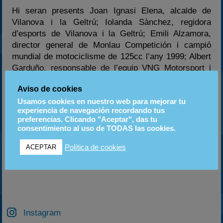
Hi seran presents Joan Ignasi Elena, alcalde de
Vilanova i la Geltrú; Iolanda Sànchez, regidora
d’esports de Vilanova i la Geltrú; Emili Alzamora,
director general de Monlau Competición i campió
mundial de motociclisme de 125cc l’any 1999; Albert
Garduño, responsable de l’equip VNG Motorsport i
els pilots oficials de l’equip.
Aviso de cookies
Usamos cookies en nuestro web para mejorar tu
enviat per motorsport
experiencia de navegación recordando tus
preferencias. Clicando "Aceptar", das tu
consentimiento al uso de TODAS las cookies.
Política de cookies
ACEPTAR
ANTERIOR
SIGUIENTE
FLASH: G.P VIC , Victoria trabajada de LLigadas sobre Nil Montserrat
CRÓNICA G.P. «CRAKS RACING TEAM» de Vic
Instagram