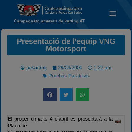
Campeonato amateur de karting 4T
Presentació de l’equip VNG
Noticias
Motorsport
Calendario
Temporada 2026
pekarting
29/03/2006
1:22 am
Carreras finalizadas
Pruebas Paralelas
Campeonato
Temporada 2026
Temporadas anteriores
2020-2021
2022
El proper dimarts 4 d’abril es presentarà a la
2023
Plaça de