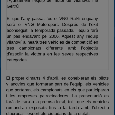
l’Ajuntament l’equip de motor de Vilanova i la
2024
Geltrú
2025
Estadísticas
El que l’any passat fou el VNG Ral·li enguany
serà el VNG Motorsport. Després de l’èxit
Preguntas Frecuentes
aconseguit la temporada passada, l’equip farà
un pas endavant pel 2006. Aquest any l’equip
vilanoví alinearà tres vehicles de competició en
tres campionats diferents amb l’objectiu
d’assolir la victòria en les seves respectives
categories.
El proper dimarts 4 d’abril, es coneixeran els pilots
vilanovins que formaran part de l’equip, els vehicles
que portaran, els campionats en els que participaran
i les empreses patrocinadores. La presentació es
farà de cara a la premsa local, tot i que els vehicles
romandran exposats fins a la tarda amb l’objectiu
d’apropar l’esport als ciutadans de la ciutat.