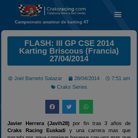
Campeonato amateur de karting 4T
Noticias
FLASH: III GP CSE 2014
Calendario
Karting Briscous (Francia)
27/04/2014
Temporada 2026
Carreras finalizadas
Campeonato
Joel Barneto Salazar
28/04/2014
7:51 am
Craks Series
Temporada 2026
Temporadas anteriores
2020-2021
2022
Javier Herrera (Javih28)
por fin tras 3 años de
2023
Craks Racing Euskadi
y una carrera mas que
2024
pasada por agua consigue hacerse con una mas que