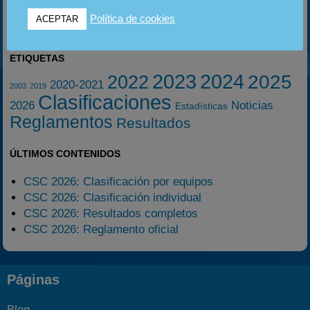
SEP
SEP
OCT
Política de cookies
ACEPTAR
ETIQUETAS
2023
2024
2025
2022
2020-2021
2003
2019
Clasificaciones
2026
Noticias
Estadísticas
Reglamentos
Resultados
ÚLTIMOS CONTENIDOS
CSC 2026: Clasificación por equipos
CSC 2026: Clasificación individual
CSC 2026: Resultados completos
CSC 2026: Reglamento oficial
Páginas
Blog