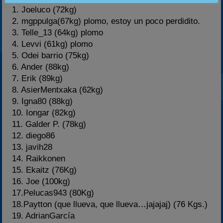
1. Joeluco (72kg)
2. mgppulga(67kg) plomo, estoy un poco perdidito.
3. Telle_13 (64kg) plomo
4. Levvi (61kg) plomo
5. Odei barrio (75kg)
6. Ander (88kg)
7. Erik (89kg)
8. AsierMentxaka (62kg)
9. Igna80 (88kg)
10. Iongar (82kg)
11. Galder P. (78kg)
12. diego86
13. javih28
14. Raikkonen
15. Ekaitz (76Kg)
16. Joe (100kg)
17.Pelucas943 (80Kg)
18.Paytton (que llueva, que llueva…jajajaj) (76 Kgs.)
19. AdrianGarcía