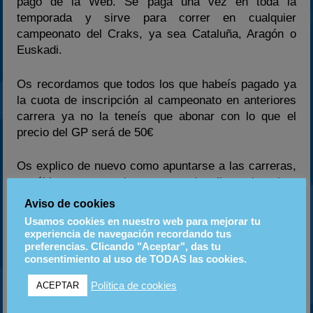
pago de la Web. Se paga una vez en toda la
temporada y sirve para correr en cualquier
campeonato del Craks, ya sea Cataluña, Aragón o
Euskadi.
Os recordamos que todos los que habeís pagado ya
la cuota de inscripción al campeonato en anteriores
carrera ya no la teneís que abonar con lo que el
precio del GP será de 50€
Os explico de nuevo como apuntarse a las carreras,
en último comentario que sea de pilotos inscritos
teneis que darle a citar, automaticamente os salen
Aviso de cookies
unos corchetes que ponen QUOTE teneis que borrar
Usamos cookies en nuestro web para mejorar tu
el que sale al inicio mismo del texto y al final.
experiencia de navegación recordando tus
Una vez hecho esto os apuntais al listado de pilotos.
preferencias. Clicando "Aceptar", das tu
consentimiento al uso de TODAS las cookies.
Yo me apuntare el primero para que vayais
sumandoos. Lo cogeremos rapidamente ya vereis.
Política de cookies
ACEPTAR
Lista de Inscritos