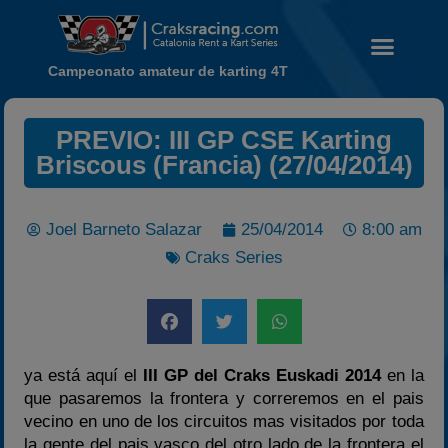
Campeonato amateur de karting 4T
PREVIO: III GP CSE Karting
Briscous (Francia) (27/04/2014)
Noticias
Calendario
Joel Barneto Salazar
25/04/2014
8:00 am
Temporada 2026
Craks Series
Carreras finalizadas
Campeonato
Temporada 2026
Temporadas anteriores
ya está aquí el
III GP del Craks Euskadi 2014
en la
2020-2021
que pasaremos la frontera y correremos en el pais
2022
vecino en uno de los circuitos mas visitados por toda
la gente del pais vasco del otro lado de la frontera el
2023