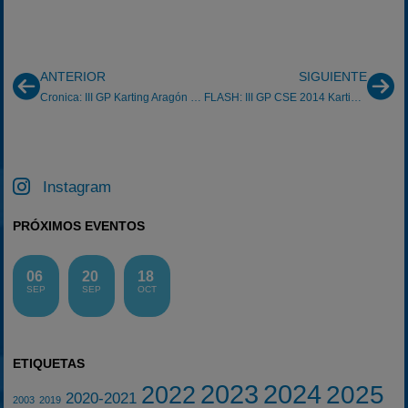
ANTERIOR
SIGUIENTE
Cronica: III GP Karting Aragón Hammersea.com Torremocha 13/4/2014
FLASH: III GP CSE 2014 Karting Briscous (Francia) 27/04/2014
Instagram
PRÓXIMOS EVENTOS
06
20
18
SEP
SEP
OCT
ETIQUETAS
2023
2024
2025
2022
2020-2021
2003
2019