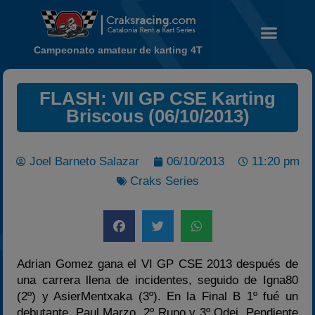
Campeonato amateur de karting 4T
Noticias
FLASH: VII GP CSE Karting
Calendario
Briscous (06/10/2013)
Temporada 2026
Carreras finalizadas
Joel Barneto Salazar
06/10/2013
11:20 pm
Campeonato
Craks Series
Temporada 2026
Temporadas anteriores
2020-2021
Adrian Gomez gana el VI GP CSE 2013 después de
2022
una carrera llena de incidentes, seguido de Igna80
2023
(2º) y AsierMentxaka (3º). En la Final B 1º fué un
2024
debutante, Paul Marzo, 2º Rupo y 3º Odei. Pendiente