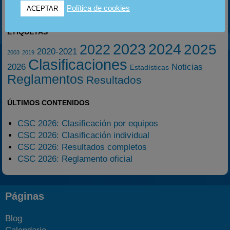
Política de cookies
ACEPTAR
ETIQUETAS
2023
2024
2025
2022
2020-2021
2003
2019
Clasificaciones
2026
Noticias
Estadísticas
Reglamentos
Resultados
ÚLTIMOS CONTENIDOS
CSC 2026: Clasificación por equipos
CSC 2026: Clasificación individual
CSC 2026: Resultados completos
CSC 2026: Reglamento oficial
Páginas
Blog