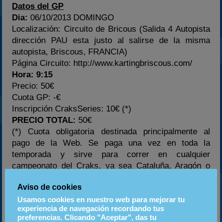
Datos del GP
Dia:
06/10/2013 DOMINGO
Localización: Circuito de Bricous (Salida 4 Autopista
dirección PAU esta justo al salirse de la misma
autopista, Briscous, FRANCIA)
Página Circuito: http://www.kartingbriscous.com/
Hora: 9:15
Precio: 50€
Cuota GP: -€
Inscripción CraksSeries: 10€ (*)
PRECIO TOTAL:
50€
(*) Cuota obligatoria destinada principalmente al
pago de la Web. Se paga una vez en toda la
temporada y sirve para correr en cualquier
campeonato del Craks, ya sea Cataluña, Aragón o
Euskadi.
Aviso de cookies
Usamos cookies en nuestro web para mejorar tu
Os recordamos que todos los que habeís pagado ya
experiencia de navegación recordando tus
la cuota de inscripción al campeonato en anteriores
preferencias. Clicando "Aceptar", das tu