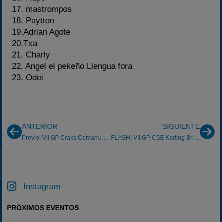
17. mastrompos
18. Paytton
19.Adrian Agote
20.Txa
21. Charly
22. Angel el pekeño Llengua fora
23. Odei
ANTERIOR
SIGUIENTE
Previo: VII GP Craks Comarruga Inverso
FLASH: VII GP CSE Karting Briscous (06/10/2013)
Instagram
PRÓXIMOS EVENTOS