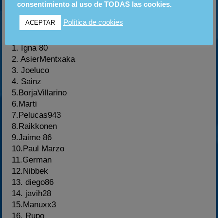
carrera ya no la teneís que abonar con lo que el
consentimiento al uso de TODAS las cookies.
precio del GP será de 50€
Política de cookies
ACEPTAR
Lista de Inscritos
1. Igna 80
2. AsierMentxaka
3. Joeluco
4. Sainz
5.BorjaVillarino
6.Marti
7.Pelucas943
8.Raikkonen
9.Jaime 86
10.Paul Marzo
11.German
12.Nibbek
13. diego86
14. javih28
15.Manuxx3
16. Rupo