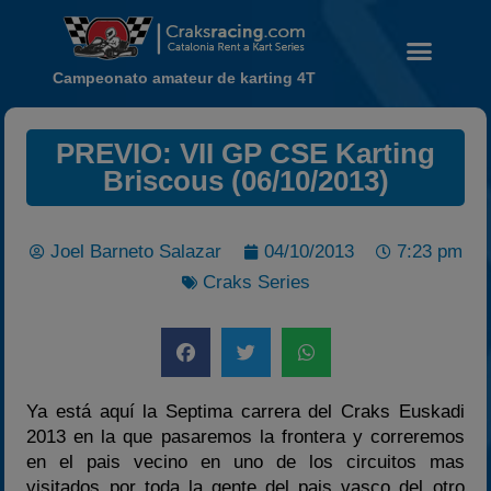
Campeonato amateur de karting 4T
PREVIO: VII GP CSE Karting
Briscous (06/10/2013)
Noticias
Calendario
Joel Barneto Salazar
04/10/2013
7:23 pm
Temporada 2026
Craks Series
Carreras finalizadas
Campeonato
Temporada 2026
Temporadas anteriores
Ya está aquí la Septima carrera del Craks Euskadi
2020-2021
2013 en la que pasaremos la frontera y correremos
en el pais vecino en uno de los circuitos mas
2022
visitados por toda la gente del pais vasco del otro