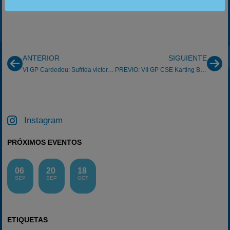
18. GonzaF1
ANTERIOR
SIGUIENTE
VI GP Cardedeu: Sufrida victoria para Axel
PREVIO: VII GP CSE Karting Briscous (06/10/2013)
Instagram
PRÓXIMOS EVENTOS
06
20
18
SEP
SEP
OCT
ETIQUETAS