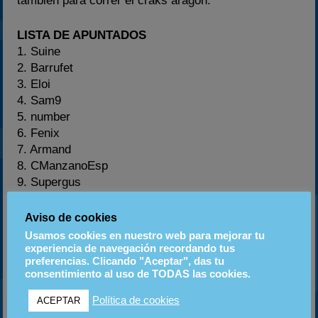
también para correr el craks aragón.
LISTA DE APUNTADOS
1. Suine
2. Barrufet
3. Eloi
4. Sam9
5. number
6. Fenix
7. Armand
8. CManzanoEsp
9. Supergus
10 .Didimo
11. Axel
Aviso de cookies
12. MjChin
Usamos cookies en nuestro web para mejorar tu
13. Genova
experiencia de navegación recordando tus
preferencias. Clicando "Aceptar", das tu
14. Xavi
consentimiento al uso de TODAS las cookies.
15. Maverick
16. Xavif
Política de cookies
ACEPTAR
17. Lumbry