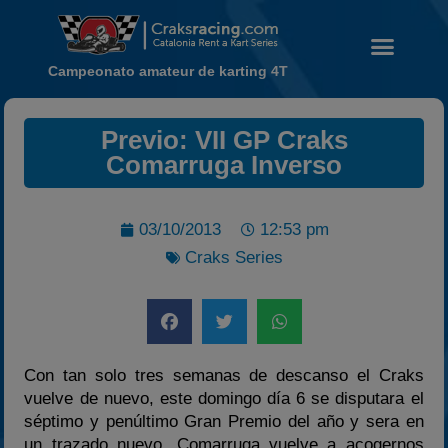
Campeonato amateur de karting 4T
Previo: VII GP Craks
Noticias
Comarruga Inverso
Calendario
Temporada 2026
03/10/2013
12:53 pm
Carreras finalizadas
Craks Series
Campeonato
Temporada 2026
Temporadas anteriores
2020-2021
Con tan solo tres semanas de descanso el Craks
2022
vuelve de nuevo, este domingo día 6 se disputara el
séptimo y penúltimo Gran Premio del año y sera en
2023
un trazado nuevo. Comarruga vuelve a acogernos