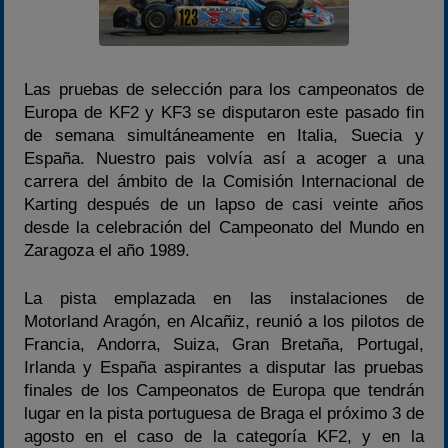
Temporadas anteriores
2020-2021
2022
Las pruebas de selección para los campeonatos de
Europa de KF2 y KF3 se disputaron este pasado fin
2023
de semana simultáneamente en Italia, Suecia y
2024
España. Nuestro pais volvía así a acoger a una
carrera del ámbito de la Comisión Internacional de
2025
Karting después de un lapso de casi veinte años
Estadísticas
desde la celebración del Campeonato del Mundo en
Preguntas Frecuentes
Zaragoza el año 1989.
La pista emplazada en las instalaciones de
Motorland Aragón, en Alcañiz, reunió a los pilotos de
Francia, Andorra, Suiza, Gran Bretaña, Portugal,
Irlanda y España aspirantes a disputar las pruebas
finales de los Campeonatos de Europa que tendrán
lugar en la pista portuguesa de Braga el próximo 3 de
agosto en el caso de la categoría KF2, y en la