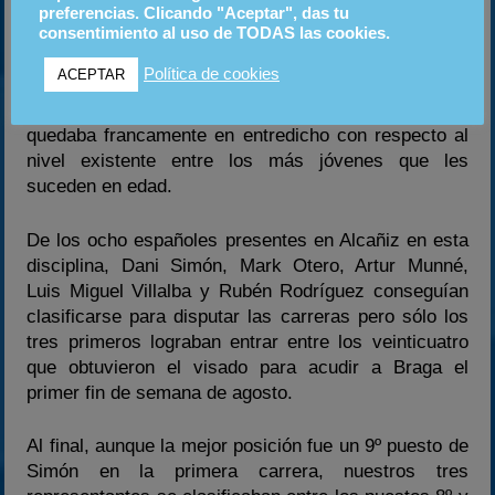
preferencias. Clicando "Aceptar", das tu
Con tan sólo tres españoles clasificados entre los 69
consentimiento al uso de TODAS las cookies.
pilotos que tomaron parte en la selección europea
Política de cookies
ACEPTAR
para el Campeonato de Europa de KF2, el
rendimiento de los nuestros en esta categoría
quedaba francamente en entredicho con respecto al
nivel existente entre los más jóvenes que les
suceden en edad.
De los ocho españoles presentes en Alcañiz en esta
disciplina, Dani Simón, Mark Otero, Artur Munné,
Luis Miguel Villalba y Rubén Rodríguez conseguían
clasificarse para disputar las carreras pero sólo los
tres primeros lograban entrar entre los veinticuatro
que obtuvieron el visado para acudir a Braga el
primer fin de semana de agosto.
Al final, aunque la mejor posición fue un 9º puesto de
Simón en la primera carrera, nuestros tres