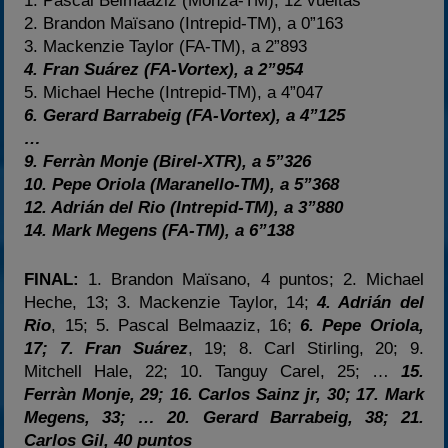
1. Pascal Belmaaziz (Monza-TM), 12 vueltas
2. Brandon Maïsano (Intrepid-TM), a 0”163
3. Mackenzie Taylor (FA-TM), a 2”893
4. Fran Suárez (FA-Vortex), a 2”954
5. Michael Heche (Intrepid-TM), a 4”047
6. Gerard Barrabeig (FA-Vortex), a 4”125
…
9. Ferràn Monje (Birel-XTR), a 5”326
10. Pepe Oriola (Maranello-TM), a 5”368
12. Adrián del Rio (Intrepid-TM), a 3”880
14. Mark Megens (FA-TM), a 6”138
FINAL:
1. Brandon Maïsano, 4 puntos; 2. Michael
Heche, 13; 3. Mackenzie Taylor, 14;
4. Adrián del
Rio
, 15; 5. Pascal Belmaaziz, 16;
6. Pepe Oriola,
17; 7. Fran Suárez
, 19; 8. Carl Stirling, 20; 9.
Mitchell Hale, 22; 10. Tanguy Carel, 25; …
15.
Ferràn Monje, 29; 16. Carlos Sainz jr, 30; 17. Mark
Megens, 33; … 20. Gerard Barrabeig, 38; 21.
Carlos Gil, 40 puntos